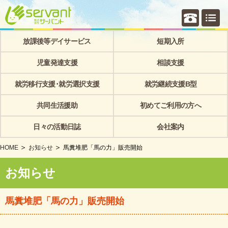
個別相
放課後等デイサービス
短期入所
児童発達支援
相談支援
就労移行支援･就労選択支援
就労継続支援B型
共同生活援助
初めてご利用の方へ
日々の活動日誌
会社案内
HOME
お知らせ
馬糞堆肥「馬の力」販売開始
お知らせ
馬糞堆肥「馬の力」販売開始