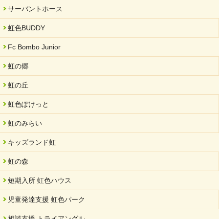
2024/09/10
サーバントホース
スヌーズレンルームを設置しました・可茂自悠学舎
虹色BUDDY
2024/08/26
「ぎふSDGs推進パートナー登録制度」シルバーパートナーに登
Fc Bombo Junior
録されました。
虹の郷
2024/08/01
夏休み学習支援・可茂自悠学舎
虹の丘
2024/07/03
虹色ぽけっと
中部学院大学「現代福祉マネジメント」ゲスト講師
虹のみらい
2024/04/17
SDGs発表会・研修会
キッズランド虹
2024/04/05
中学生向けのフリースクール「可茂自悠学舎」開設
虹の森
2024/04/01
短期入所 虹色ハウス
サーバント設立10周年記念【 福祉・医療・教育の連携講演会 】
を開催しました。
児童発達支援 虹色パーク
2024/02/20
相談支援 トライアングル