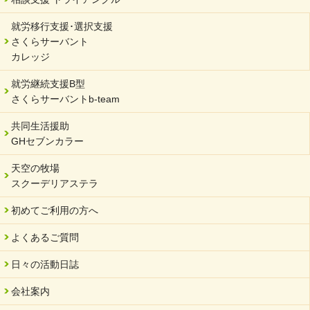
サーバント設立10周年記念【 福祉・医療・教育の連携講演会 】
就労移行支援･選択支援
2024/02/02
さくらサーバント
岐阜県 ワーク・ライフ・バランス推進エクセレント企業認定
カレッジ
2024/01/15
就労継続支援B型
令和6年能登半島地震被災者支援において
さくらサーバントb-team
2023/12/29
年末年始のお知らせ
共同生活援助
GHセブンカラー
2023/12/18
北方支店・保護者交流会「収穫祭」
天空の牧場
スクーデリアステラ
2023/11/08
オンラインショップを開設しました
初めてご利用の方へ
2023/10/20
よくあるご質問
「可児の企業魅力発見フェア」に出展しました
2023/10/17
日々の活動日誌
馬糞堆肥「馬の力」販売開始
会社案内
2023/08/18