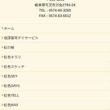
令和7年度 岐阜県スポーツ賞「FC Bombonera」
岐阜県可児市川合2793-24
TEL：0574-60-3260
2026/02/06
FAX：0574-63-6512
岐阜県「働いてもらい方改革」優良事例集に掲載されました
2025/11/11
ホーム
FC ボンボ ジュニア 稼働中 ～体験募集しています。
放課後等デイサービス
2025/06/10
未来会議 in 可児市 「斉藤まさゆき」
虹の橋
2025/05/07
虹色キラリ
2025年6月中旬 OPEN 放課後等デイサービス「Fc Bombo
Junior」
虹色スケッチ
2025/03/01
虹色SKY
餅つき大会を開催しました
2025/01/31
虹色DAYS
「可児の企業魅力発見フェア」に出展しました
虹色YELL
2024/11/06
就労継続支援B型「エコボール」事業を始めました
虹色MAX