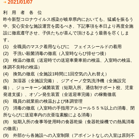
2021/01/07
利 用 者 各 位
昨今新型コロナウイルス感染が岐阜県内においても、猛威を振るう
中、安心安全な施設運営を図るべき、下記事項を本日より再度全施
設に徹底遵守させ、子供たちが喜んで頂けるよう最善を尽くしま
す。
(1) 全職員のマスク着用ならびに フェイスシールドの着用
(2) 手洗い殺菌消毒の徹底（入室時ならび排せつ後）
(3) 検温の徹底（送迎時での送迎車乗車前の検温、入室時の検温、
体調不良時の検温）
(4) 換気の徹底（全施設1時間に1回空気の入れ替え）
(5) 加湿器（全施設完備）、ジアイーノ空気洗浄機（全施設完
備）、ジョーキーン滅菌装置（短期入所、通信制サポート校、児童
発達支援）、オゾン発生装置（全送迎車完備）の稼働徹底
(6) 職員の就業前の検温および体調管理
(7) 消毒の徹底（入室時の手指用アルコール５５％以上の消毒、閉
所ならびに送迎車内の次亜塩素酸による消毒）
(8) 短期入所の食事等使用時の食器乾燥（食器乾燥機での熱風消毒
の徹底）
(9) 外部から各施設への入室制限（アポイントなしの入室は原則不