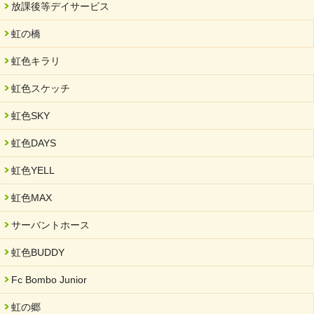
放課後等デイサービス
2025/06/10
未来会議 in 可児市 「斉藤まさゆき」
虹の橋
2025/05/07
虹色キラリ
2025年6月中旬 OPEN 放課後等デイサービス「Fc Bombo
Junior」
虹色スケッチ
2025/03/01
虹色SKY
餅つき大会を開催しました
2025/01/31
虹色DAYS
「可児の企業魅力発見フェア」に出展しました
虹色YELL
2024/11/06
就労継続支援B型「エコボール」事業を始めました
虹色MAX
2024/09/10
サーバントホース
スヌーズレンルームを設置しました・可茂自悠学舎
虹色BUDDY
2024/08/26
「ぎふSDGs推進パートナー登録制度」シルバーパートナーに登
Fc Bombo Junior
録されました。
虹の郷
2024/08/01