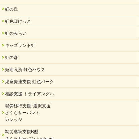
夏休み学習支援・可茂自悠学舎
虹の丘
2024/07/03
虹色ぽけっと
中部学院大学「現代福祉マネジメント」ゲスト講師
虹のみらい
2024/04/17
SDGs発表会・研修会
キッズランド虹
2024/04/05
中学生向けのフリースクール「可茂自悠学舎」開設
虹の森
2024/04/01
短期入所 虹色ハウス
サーバント設立10周年記念【 福祉・医療・教育の連携講演会 】
を開催しました。
児童発達支援 虹色パーク
2024/02/20
相談支援 トライアングル
サーバント設立10周年記念【 福祉・医療・教育の連携講演会 】
就労移行支援･選択支援
2024/02/02
さくらサーバント
岐阜県 ワーク・ライフ・バランス推進エクセレント企業認定
カレッジ
2024/01/15
就労継続支援B型
令和6年能登半島地震被災者支援において
さくらサーバントb-team