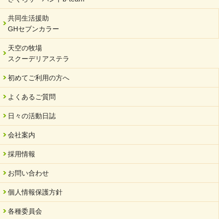
2023/12/29
年末年始のお知らせ
共同生活援助
GHセブンカラー
2023/12/18
北方支店・保護者交流会「収穫祭」
天空の牧場
スクーデリアステラ
2023/11/08
オンラインショップを開設しました
初めてご利用の方へ
2023/10/20
よくあるご質問
「可児の企業魅力発見フェア」に出展しました
2023/10/17
日々の活動日誌
馬糞堆肥「馬の力」販売開始
会社案内
2023/08/18
クラウドファンディングのご案内
採用情報
2023/02/22
お問い合わせ
yahooショッピングサイト本日開店
個人情報保護方針
2023/02/16
令和さくら高等学院VSサーバント職員 サッカー試合日程変更
各種委員会