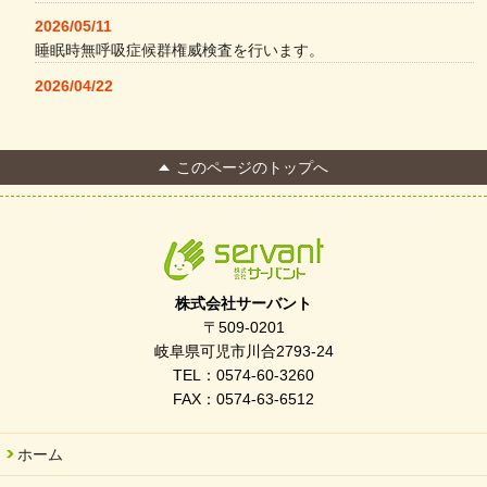
2026/05/11
睡眠時無呼吸症候群権威検査を行います。
2026/04/22
本格コーヒーメーカー導入・社員＆学生食堂
2026/04/13
このページのトップへ
FC Bombonera 岐阜県No.1
2026/04/01
入社式を開催しました
2026/03/21
ぎふWRG「キラキラもっとガーデン」に出展しました
株式会社サーバント
2026/03/03
〒509-0201
令和7年度 岐阜県スポーツ賞「FC Bombonera」
岐阜県可児市川合2793-24
TEL：0574-60-3260
2026/02/06
FAX：0574-63-6512
岐阜県「働いてもらい方改革」優良事例集に掲載されました
2025/11/11
ホーム
FC ボンボ ジュニア 稼働中 ～体験募集しています。