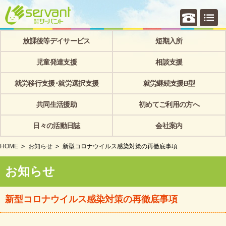
個別相
放課後等デイサービス
短期入所
児童発達支援
相談支援
就労移行支援･就労選択支援
就労継続支援B型
共同生活援助
初めてご利用の方へ
日々の活動日誌
会社案内
HOME
お知らせ
新型コロナウイルス感染対策の再徹底事項
お知らせ
新型コロナウイルス感染対策の再徹底事項