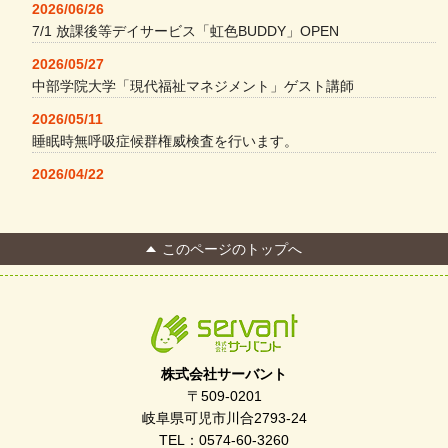
2026/06/26
7/1 放課後等デイサービス「虹色BUDDY」OPEN
2026/05/27
中部学院大学「現代福祉マネジメント」ゲスト講師
2026/05/11
睡眠時無呼吸症候群権威検査を行います。
2026/04/22
本格コーヒーメーカー導入・社員＆学生食堂
2026/04/13
このページのトップへ
FC Bombonera 岐阜県No.1
2026/04/01
入社式を開催しました
2026/03/21
ぎふWRG「キラキラもっとガーデン」に出展しました
株式会社サーバント
2026/03/03
〒509-0201
令和7年度 岐阜県スポーツ賞「FC Bombonera」
岐阜県可児市川合2793-24
TEL：0574-60-3260