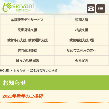
個別相
放課後等デイサービス
短期入所
児童発達支援
相談支援
就労移行支援･就労選択支援
就労継続支援B型
共同生活援助
初めてご利用の方へ
日々の活動日誌
会社案内
HOME
お知らせ
2021年新年のご挨拶
お知らせ
2021年新年のご挨拶