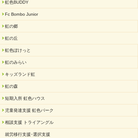
虹色BUDDY
2024/08/26
「ぎふSDGs推進パートナー登録制度」シルバーパートナーに登
Fc Bombo Junior
録されました。
虹の郷
2024/08/01
夏休み学習支援・可茂自悠学舎
虹の丘
2024/07/03
虹色ぽけっと
中部学院大学「現代福祉マネジメント」ゲスト講師
虹のみらい
2024/04/17
SDGs発表会・研修会
キッズランド虹
2024/04/05
中学生向けのフリースクール「可茂自悠学舎」開設
虹の森
2024/04/01
短期入所 虹色ハウス
サーバント設立10周年記念【 福祉・医療・教育の連携講演会 】
を開催しました。
児童発達支援 虹色パーク
2024/02/20
相談支援 トライアングル
サーバント設立10周年記念【 福祉・医療・教育の連携講演会 】
就労移行支援･選択支援
2024/02/02