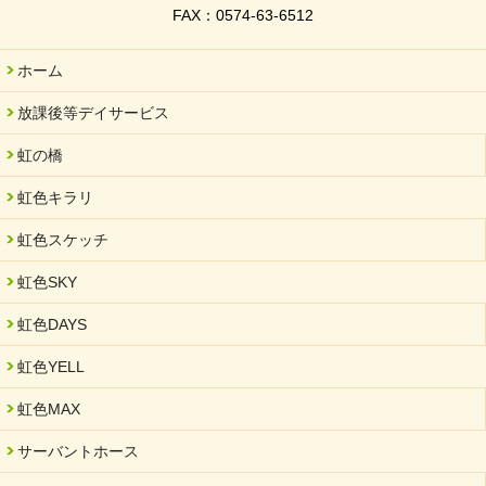
2026/02/06
FAX：0574-63-6512
岐阜県「働いてもらい方改革」優良事例集に掲載されました
2025/11/11
ホーム
FC ボンボ ジュニア 稼働中 ～体験募集しています。
放課後等デイサービス
2025/06/10
未来会議 in 可児市 「斉藤まさゆき」
虹の橋
2025/05/07
虹色キラリ
2025年6月中旬 OPEN 放課後等デイサービス「Fc Bombo
Junior」
虹色スケッチ
2025/03/01
虹色SKY
餅つき大会を開催しました
2025/01/31
虹色DAYS
「可児の企業魅力発見フェア」に出展しました
虹色YELL
2024/11/06
就労継続支援B型「エコボール」事業を始めました
虹色MAX
2024/09/10
サーバントホース
スヌーズレンルームを設置しました・可茂自悠学舎