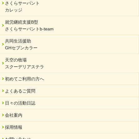
さくらサーバント
岐阜県 ワーク・ライフ・バランス推進エクセレント企業認定
カレッジ
2024/01/15
就労継続支援B型
令和6年能登半島地震被災者支援において
さくらサーバントb-team
2023/12/29
年末年始のお知らせ
共同生活援助
GHセブンカラー
2023/12/18
北方支店・保護者交流会「収穫祭」
天空の牧場
スクーデリアステラ
2023/11/08
オンラインショップを開設しました
初めてご利用の方へ
2023/10/20
よくあるご質問
「可児の企業魅力発見フェア」に出展しました
2023/10/17
日々の活動日誌
馬糞堆肥「馬の力」販売開始
会社案内
2023/08/18
クラウドファンディングのご案内
採用情報
2023/02/22