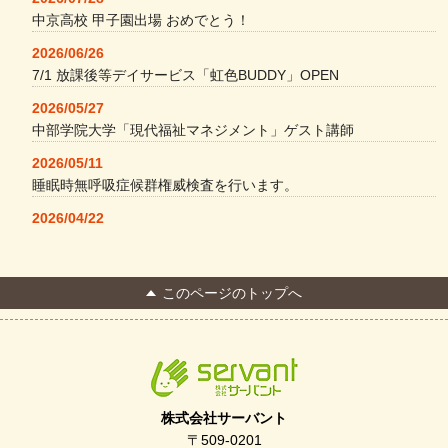
中京高校 甲子園出場 おめでとう！
2026/06/26
7/1 放課後等デイサービス「虹色BUDDY」OPEN
2026/05/27
中部学院大学「現代福祉マネジメント」ゲスト講師
2026/05/11
睡眠時無呼吸症候群権威検査を行います。
2026/04/22
本格コーヒーメーカー導入・社員＆学生食堂
2026/04/13
このページのトップへ
FC Bombonera 岐阜県No.1
2026/04/01
入社式を開催しました
2026/03/21
ぎふWRG「キラキラもっとガーデン」に出展しました
株式会社サーバント
2026/03/03
〒509-0201