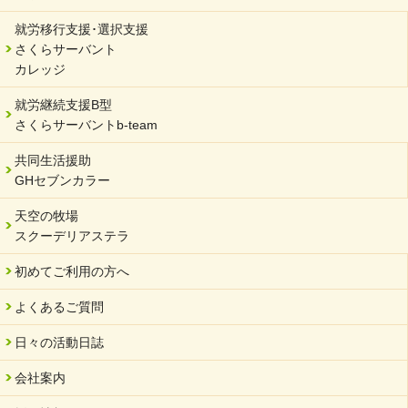
サーバント設立10周年記念【 福祉・医療・教育の連携講演会 】
就労移行支援･選択支援
2024/02/02
さくらサーバント
岐阜県 ワーク・ライフ・バランス推進エクセレント企業認定
カレッジ
2024/01/15
就労継続支援B型
令和6年能登半島地震被災者支援において
さくらサーバントb-team
2023/12/29
年末年始のお知らせ
共同生活援助
GHセブンカラー
2023/12/18
北方支店・保護者交流会「収穫祭」
天空の牧場
スクーデリアステラ
2023/11/08
オンラインショップを開設しました
初めてご利用の方へ
2023/10/20
よくあるご質問
「可児の企業魅力発見フェア」に出展しました
2023/10/17
日々の活動日誌
馬糞堆肥「馬の力」販売開始
会社案内
2023/08/18
クラウドファンディングのご案内