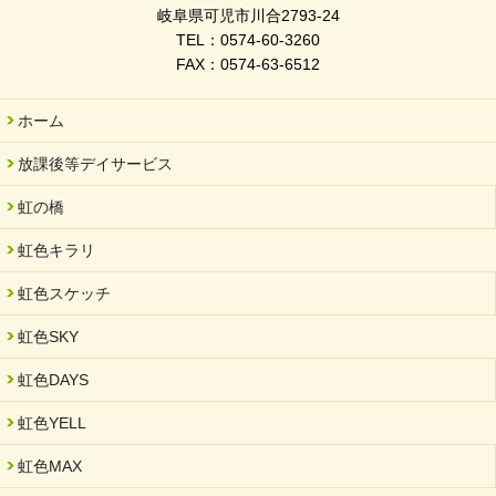
令和7年度 岐阜県スポーツ賞「FC Bombonera」
岐阜県可児市川合2793-24
TEL：0574-60-3260
2026/02/06
FAX：0574-63-6512
岐阜県「働いてもらい方改革」優良事例集に掲載されました
2025/11/11
ホーム
FC ボンボ ジュニア 稼働中 ～体験募集しています。
放課後等デイサービス
2025/06/10
未来会議 in 可児市 「斉藤まさゆき」
虹の橋
2025/05/07
虹色キラリ
2025年6月中旬 OPEN 放課後等デイサービス「Fc Bombo
Junior」
虹色スケッチ
2025/03/01
虹色SKY
餅つき大会を開催しました
2025/01/31
虹色DAYS
「可児の企業魅力発見フェア」に出展しました
虹色YELL
2024/11/06
就労継続支援B型「エコボール」事業を始めました
虹色MAX