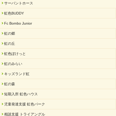
2024/09/10
サーバントホース
スヌーズレンルームを設置しました・可茂自悠学舎
虹色BUDDY
2024/08/26
「ぎふSDGs推進パートナー登録制度」シルバーパートナーに登
Fc Bombo Junior
録されました。
虹の郷
2024/08/01
夏休み学習支援・可茂自悠学舎
虹の丘
2024/07/03
虹色ぽけっと
中部学院大学「現代福祉マネジメント」ゲスト講師
虹のみらい
2024/04/17
SDGs発表会・研修会
キッズランド虹
2024/04/05
中学生向けのフリースクール「可茂自悠学舎」開設
虹の森
2024/04/01
短期入所 虹色ハウス
サーバント設立10周年記念【 福祉・医療・教育の連携講演会 】
を開催しました。
児童発達支援 虹色パーク
2024/02/20
相談支援 トライアングル