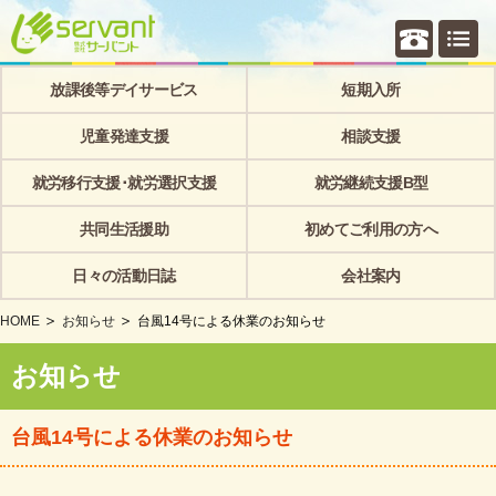
個別相
放課後等デイサービス
短期入所
児童発達支援
相談支援
就労移行支援･就労選択支援
就労継続支援B型
共同生活援助
初めてご利用の方へ
日々の活動日誌
会社案内
HOME
お知らせ
台風14号による休業のお知らせ
お知らせ
台風14号による休業のお知らせ