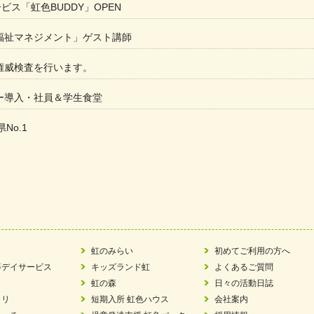
ービス「虹色BUDDY」OPEN
福祉マネジメント」ゲスト講師
権威検査を行います。
ー導入・社員＆学生食堂
県No.1
た
ラもっとガーデン」に出展しました
ツ賞「FC Bombonera」
い方改革」優良事例集に掲載されました
虹のみらい
初めてご利用の方へ
等デイサービス
キッズランド虹
よくあるご質問
ア 稼働中 ～体験募集しています。
虹の森
日々の活動日誌
ラリ
短期入所 虹色ハウス
会社案内
 「斉藤まさゆき」