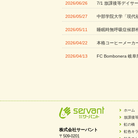
2026/06/26
7/1 放課後等デイサ
2026/05/27
中部学院大学「現代
2026/05/11
睡眠時無呼吸症候群
2026/04/22
本格コーヒーメーカ
2026/04/13
FC Bombonera 岐阜
2026/04/01
入社式を開催しまし
2026/03/21
ぎふWRG「キラキ
2026/03/03
令和7年度 岐阜県スポー
2026/02/06
岐阜県「働いてもら
ホーム
放課後
2025/11/11
FC ボンボ ジュニ
虹の橋
株式会社サーバント
虹色キ
2025/06/10
未来会議 in 可児市
〒509-0201