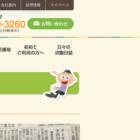
会社案内
採用情報
マイページ
個別相談・お問い合わせ
0574-60-3260
月～土 10:00 ~ 1
お問い合わせ
援
支援B型
共同生活援助
初めてご利用の方へ
日々の活動日誌