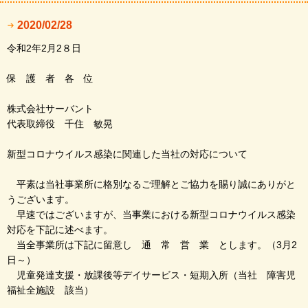
2020/02/28
令和2年2月2８日
保 護 者 各 位
株式会社サーバント
代表取締役 千住 敏晃
新型コロナウイルス感染に関連した当社の対応について
平素は当社事業所に格別なるご理解とご協力を賜り誠にありがと
うございます。
早速ではございますが、当事業における新型コロナウイルス感染
対応を下記に述べます。
当全事業所は下記に留意し 通 常 営 業 とします。（3月2
日～）
児童発達支援・放課後等デイサービス・短期入所（当社 障害児
福祉全施設 該当）