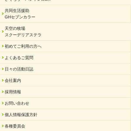
2023/12/29
年末年始のお知らせ
共同生活援助
GHセブンカラー
2023/12/18
北方支店・保護者交流会「収穫祭」
天空の牧場
スクーデリアステラ
2023/11/08
オンラインショップを開設しました
初めてご利用の方へ
2023/10/20
よくあるご質問
「可児の企業魅力発見フェア」に出展しました
2023/10/17
日々の活動日誌
馬糞堆肥「馬の力」販売開始
会社案内
2023/08/18
クラウドファンディングのご案内
採用情報
2023/02/22
お問い合わせ
yahooショッピングサイト本日開店
個人情報保護方針
2023/02/16
令和さくら高等学院VSサーバント職員 サッカー試合日程変更
各種委員会