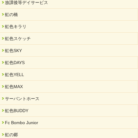
放課後等デイサービス
2025/06/10
未来会議 in 可児市 「斉藤まさゆき」
虹の橋
2025/05/07
虹色キラリ
2025年6月中旬 OPEN 放課後等デイサービス「Fc Bombo
Junior」
虹色スケッチ
2025/03/01
虹色SKY
餅つき大会を開催しました
2025/01/31
虹色DAYS
「可児の企業魅力発見フェア」に出展しました
虹色YELL
2024/11/06
就労継続支援B型「エコボール」事業を始めました
虹色MAX
2024/09/10
サーバントホース
スヌーズレンルームを設置しました・可茂自悠学舎
虹色BUDDY
2024/08/26
「ぎふSDGs推進パートナー登録制度」シルバーパートナーに登
Fc Bombo Junior
録されました。
虹の郷
2024/08/01