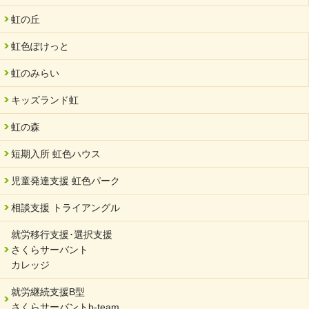
夏休み学習支援・可茂自悠学舎
虹の丘
2024/07/03
虹色ぽけっと
中部学院大学「現代福祉マネジメント」ゲスト講師
虹のみらい
2024/04/17
SDGs発表会・研修会
キッズランド虹
2024/04/05
中学生向けのフリースクール「可茂自悠学舎」開設
虹の森
2024/04/01
短期入所 虹色ハウス
サーバント設立10周年記念【 福祉・医療・教育の連携講演会 】
を開催しました。
児童発達支援 虹色パーク
2024/02/20
相談支援 トライアングル
サーバント設立10周年記念【 福祉・医療・教育の連携講演会 】
就労移行支援･選択支援
2024/02/02
さくらサーバント
岐阜県 ワーク・ライフ・バランス推進エクセレント企業認定
カレッジ
2024/01/15
就労継続支援B型
令和6年能登半島地震被災者支援において
さくらサーバントb-team