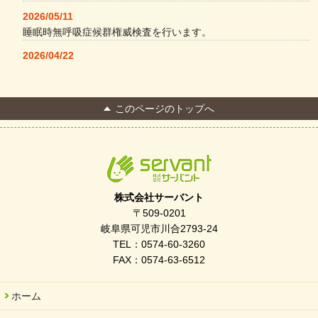
2026/05/11
睡眠時無呼吸症候群権威検査を行います。
2026/04/22
本格コーヒーメーカー導入・社員＆学生食堂
2026/04/13
このページのトップへ
FC Bombonera 岐阜県No.1
2026/04/01
入社式を開催しました
2026/03/21
ぎふWRG「キラキラもっとガーデン」に出展しました
株式会社サーバント
2026/03/03
〒509-0201
令和7年度 岐阜県スポーツ賞「FC Bombonera」
岐阜県可児市川合2793-24
TEL：0574-60-3260
2026/02/06
FAX：0574-63-6512
岐阜県「働いてもらい方改革」優良事例集に掲載されました
2025/11/11
ホーム
FC ボンボ ジュニア 稼働中 ～体験募集しています。