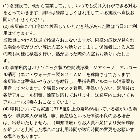
(1) 各施設で、朝から営業しており、いつでも受け入れができる対応
をとっていきます。詳細は登録もしくは利用している施設へ直接お
問い合わせください。
(2) 来所前にご自宅にて検温していただき熱があった際は当日のご利
用はできません。
当職員における送迎で検温をおこないますが、同様の症状が見られ
る場合や咳がひどい等は入室をお断りとします。保護者による入室
の際も同様に検温を行い、熱があった際の入室もお断りいたしま
す。
(3) 事業所内はパナソニック製の空間洗浄機 ジアイーノ、アルコー
ル消毒（エア・ウォーター製Ｇ２ＴＡＭ、を稼働させております。
来所時には手洗いやうがいを励行し、手指先用アルコール消毒薬も
用意しております。全職員のマスク着用、手洗いうがい、退所後は
各所アルコール消毒、除菌対応しております。送迎車内においても
アルコール消毒をおこなっています。
(4) 職員についても家族に37.5度以上の発熱が続いている者がいる場
合や、職員本人が発熱、咳、倦怠感といった体調不良のある場合
は、出勤いたしません。（周知徹底）なお人員不足により安全確保
が難しいと判断した場合には利用時間や送迎時間の変更をお願いす
る場合もあります。