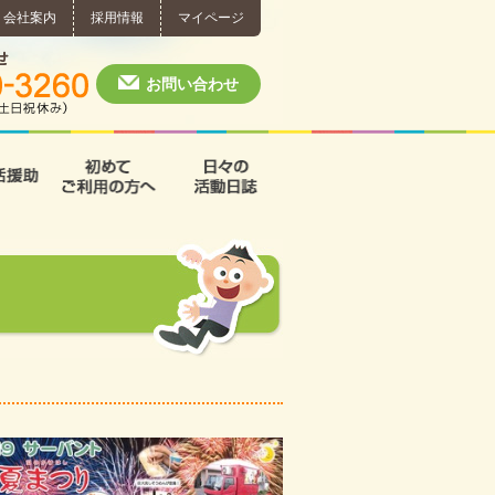
会社案内
採用情報
マイページ
個別相談・お問い合わせ
0574-60-3260
月～土 10:00 ~ 1
お問い合わせ
援
支援B型
共同生活援助
初めてご利用の方へ
日々の活動日誌