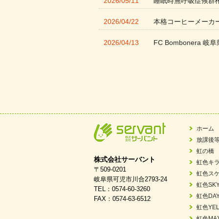
2026/05/11
睡眠時無呼吸症候群
2026/04/22
本格コーヒーメーカ
2026/04/13
FC Bombonera 岐阜
2026/04/01
入社式を開催しまし
2026/03/21
ぎふWRG「キラキ
2026/03/03
令和7年度 岐阜県スポー
2026/02/06
岐阜県「働いてもら
ホーム
放課後
2025/11/11
FC ボンボ ジュニ
虹の橋
株式会社サーバント
虹色キ
2025/06/10
未来会議 in 可児市
〒509-0201
虹色ス
岐阜県可児市川合2793-24
虹色SK
TEL：0574-60-3260
2025/05/07
2025年6月中旬 OPE
虹色DA
FAX：0574-63-6512
虹色YEL
2025/03/01
餅つき大会を開催し
虹色MA