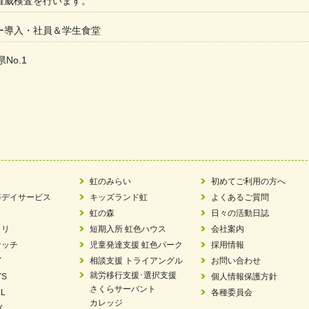
権威検査を行います。
ー導入・社員＆学生食堂
県No.1
た
ラもっとガーデン」に出展しました
ツ賞「FC Bombonera」
い方改革」優良事例集に掲載されました
虹のみらい
初めてご利用の方へ
等デイサービス
キッズランド虹
よくあるご質問
ア 稼働中 ～体験募集しています。
虹の森
日々の活動日誌
ラリ
短期入所 虹色ハウス
会社案内
 「斉藤まさゆき」
ケッチ
児童発達支援 虹色パーク
採用情報
Y
相談支援 トライアングル
お問い合わせ
N 放課後等デイサービス「Fc Bombo Junior」
就労移行支援･選択支援
YS
個人情報保護方針
さくらサーバント
L
各種委員会
ました
カレッジ
X