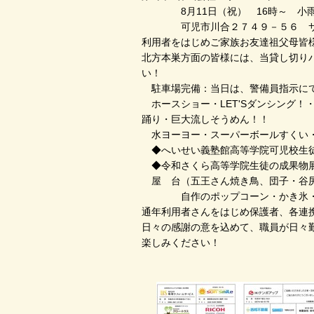
8月11日（祝） 16時～ 小雨
可児市川合２７４９－５６ サ
利用者をはじめご家族お友達祖父母皆
北方本巣方面の皆様には、当貸し切り
い！
駐車場完備：当日は、警備員指示に
ホースショー・LET'Sダンシング！
踊り・巨大流しそうめん！！
水ヨーヨー・スーパーボールすくい
◆へいせい義塾館高等学院可児校生
◆令和さくら高等学院生徒の成果物
屋 台（五王さん焼き鳥、団子・谷尻
自作のポップコーン・かき氷・キ
通年利用者さんをはじめ保護者、各連
日々の感謝の意を込めて、職員が日々
楽しみください！