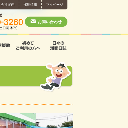
会社案内
採用情報
マイページ
個別相談・お問い合わせ
0574-60-3260
月～土 10:00 ~ 1
お問い合わせ
援
支援B型
共同生活援助
初めてご利用の方へ
日々の活動日誌