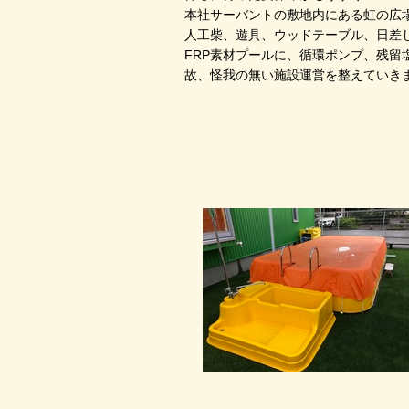
本社サーバントの敷地内にある虹の広場を
人工柴、遊具、ウッドテーブル、日差
FRP素材プールに、循環ポンプ、残
故、怪我の無い施設運営を整えていき