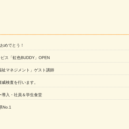
 おめでとう！
ービス「虹色BUDDY」OPEN
福祉マネジメント」ゲスト講師
権威検査を行います。
ー導入・社員＆学生食堂
県No.1
た