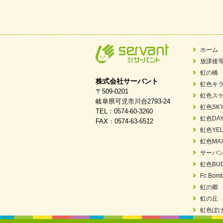
2026/03/21
ぎふWRG「キラキ
2026/03/03
令和7年度 岐阜県スポー
2026/02/06
岐阜県「働いてもら
ホーム
放課後
2025/11/11
FC ボンボ ジュニ
虹の橋
株式会社サーバント
虹色キ
2025/06/10
未来会議 in 可児市
〒509-0201
虹色ス
岐阜県可児市川合2793-24
虹色SK
TEL：0574-60-3260
2025/05/07
2025年6月中旬 OPE
虹色DA
FAX：0574-63-6512
虹色YEL
2025/03/01
餅つき大会を開催し
虹色MA
サーバ
2025/01/31
「可児の企業魅力発
虹色BU
2024/11/06
就労継続支援B型「
Fc Bomb
虹の郷
2024/09/10
スヌーズレンルーム
虹の丘
虹色ぽ
2024/08/26
「ぎふSDGs推進