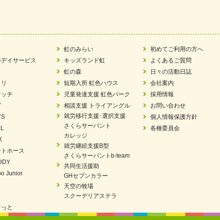
ラもっとガーデン」に出展しました
ツ賞「FC Bombonera」
い方改革」優良事例集に掲載されました
虹のみらい
初めてご利用の方へ
等デイサービス
キッズランド虹
よくあるご質問
ア 稼働中 ～体験募集しています。
虹の森
日々の活動日誌
ラリ
短期入所 虹色ハウス
会社案内
 「斉藤まさゆき」
ケッチ
児童発達支援 虹色パーク
採用情報
Y
相談支援 トライアングル
お問い合わせ
N 放課後等デイサービス「Fc Bombo Junior」
就労移行支援･選択支援
YS
個人情報保護方針
さくらサーバント
L
各種委員会
ました
カレッジ
X
就労継続支援B型
ントホース
見フェア」に出展しました
さくらサーバントb-team
DDY
共同生活援助
エコボール」事業を始めました
o Junior
GHセブンカラー
天空の牧場
を設置しました・可茂自悠学舎
スクーデリアステラ
けっと
パートナー登録制度」シルバーパートナーに登録されました。