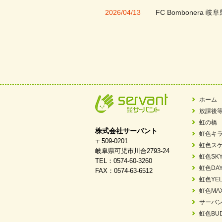
2026/04/13
FC Bombonera 岐阜
2026/04/01
入社式を開催しまし
2026/03/21
ぎふWRG「キラキ
2026/03/03
令和7年度 岐阜県スポー
2026/02/06
岐阜県「働いてもら
ホーム
放課後
2025/11/11
FC ボンボ ジュニ
虹の橋
株式会社サーバント
虹色キ
2025/06/10
未来会議 in 可児市
〒509-0201
虹色ス
岐阜県可児市川合2793-24
虹色SK
TEL：0574-60-3260
2025/05/07
2025年6月中旬 OPE
虹色DA
FAX：0574-63-6512
虹色YEL
2025/03/01
餅つき大会を開催し
虹色MA
サーバ
2025/01/31
「可児の企業魅力発
虹色BU