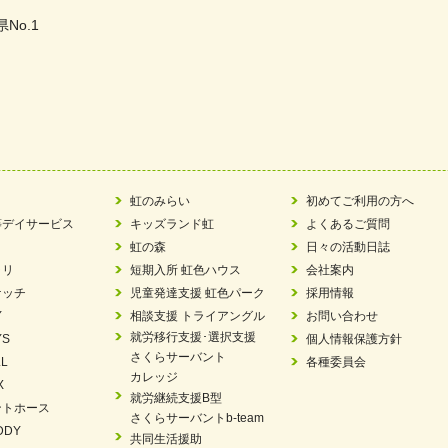
県No.1
た
ラもっとガーデン」に出展しました
ツ賞「FC Bombonera」
い方改革」優良事例集に掲載されました
虹のみらい
初めてご利用の方へ
等デイサービス
キッズランド虹
よくあるご質問
ア 稼働中 ～体験募集しています。
虹の森
日々の活動日誌
ラリ
短期入所 虹色ハウス
会社案内
 「斉藤まさゆき」
ケッチ
児童発達支援 虹色パーク
採用情報
Y
相談支援 トライアングル
お問い合わせ
N 放課後等デイサービス「Fc Bombo Junior」
就労移行支援･選択支援
YS
個人情報保護方針
さくらサーバント
L
各種委員会
ました
カレッジ
X
就労継続支援B型
ントホース
見フェア」に出展しました
さくらサーバントb-team
DDY
共同生活援助