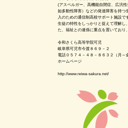
(アスペルガー、高機能自閉症、広汎性発
如多動性障害）などの発達障害を持つ
入のための通信制高校サポート施設で
生徒の特性をしっかりと捉えて理解し
た、福祉との連係に重点を置いており
令和さくら高等学院可児
岐阜県可児市今渡８６９－２
電話０５７４－４８－８６３２（月～金
ホームページ
http://www.reiwa-sakura.net/