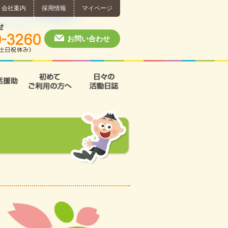
会社案内
採用情報
マイページ
個別相談・お問い合わせ
0574-60-3260
月～土 10:00 ~ 1
お問い合わせ
援
支援B型
共同生活援助
初めてご利用の方へ
日々の活動日誌