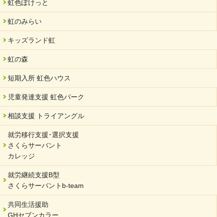
虹色ぽけっと
中部学院大学「現代福祉マネジメント」ゲスト講師
虹のみらい
2024/04/17
SDGs発表会・研修会
キッズランド虹
2024/04/05
中学生向けのフリースクール「可茂自悠学舎」開設
虹の森
2024/04/01
短期入所 虹色ハウス
サーバント設立10周年記念【 福祉・医療・教育の連携講演会 】
を開催しました。
児童発達支援 虹色パーク
2024/02/20
相談支援 トライアングル
サーバント設立10周年記念【 福祉・医療・教育の連携講演会 】
就労移行支援･選択支援
2024/02/02
さくらサーバント
岐阜県 ワーク・ライフ・バランス推進エクセレント企業認定
カレッジ
2024/01/15
就労継続支援B型
令和6年能登半島地震被災者支援において
さくらサーバントb-team
2023/12/29
年末年始のお知らせ
共同生活援助
GHセブンカラー