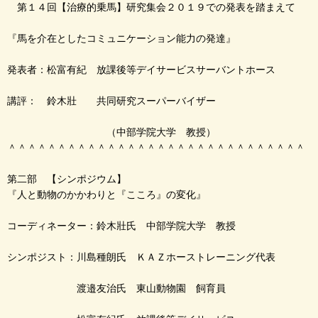
第１４回【治療的乗馬】研究集会２０１９での発表を踏まえて
『馬を介在としたコミュニケーション能力の発達』
発表者：松富有紀 放課後等デイサービスサーバントホース
講評： 鈴木壯 共同研究スーパーバイザー
（中部学院大学 教授）
＾＾＾＾＾＾＾＾＾＾＾＾＾＾＾＾＾＾＾＾＾＾＾＾＾＾＾＾＾＾
第二部 【シンポジウム】
『人と動物のかかわりと『こころ』の変化』
コーディネーター：鈴木壯氏 中部学院大学 教授
シンポジスト：川島種朗氏 ＫＡＺホーストレーニング代表
渡邉友治氏 東山動物園 飼育員