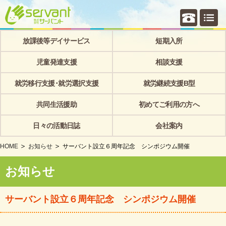
個別相
放課後等デイサービス
短期入所
児童発達支援
相談支援
就労移行支援･就労選択支援
就労継続支援B型
共同生活援助
初めてご利用の方へ
日々の活動日誌
会社案内
HOME
お知らせ
サーバント設立６周年記念 シンポジウム開催
お知らせ
サーバント設立６周年記念 シンポジウム開催