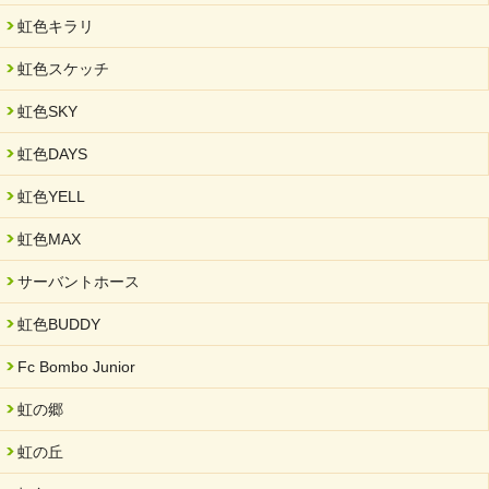
2025/05/07
虹色キラリ
2025年6月中旬 OPEN 放課後等デイサービス「Fc Bombo
Junior」
虹色スケッチ
2025/03/01
虹色SKY
餅つき大会を開催しました
2025/01/31
虹色DAYS
「可児の企業魅力発見フェア」に出展しました
虹色YELL
2024/11/06
就労継続支援B型「エコボール」事業を始めました
虹色MAX
2024/09/10
サーバントホース
スヌーズレンルームを設置しました・可茂自悠学舎
虹色BUDDY
2024/08/26
「ぎふSDGs推進パートナー登録制度」シルバーパートナーに登
Fc Bombo Junior
録されました。
虹の郷
2024/08/01
夏休み学習支援・可茂自悠学舎
虹の丘
2024/07/03