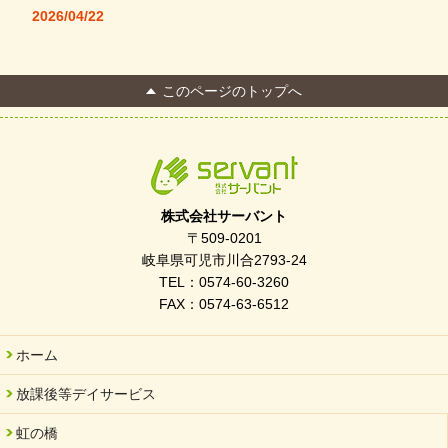
2026/04/22
本格コーヒーメーカー導入・社員＆学生食堂
2026/04/13
このページのトップへ
FC Bombonera 岐阜県No.1
2026/04/01
入社式を開催しました
2026/03/21
ぎふWRG「キラキラもっとガーデン」に出展しました
株式会社サーバント
2026/03/03
〒509-0201
令和7年度 岐阜県スポーツ賞「FC Bombonera」
岐阜県可児市川合2793-24
TEL：0574-60-3260
2026/02/06
FAX：0574-63-6512
岐阜県「働いてもらい方改革」優良事例集に掲載されました
2025/11/11
ホーム
FC ボンボ ジュニア 稼働中 ～体験募集しています。
放課後等デイサービス
2025/06/10
未来会議 in 可児市 「斉藤まさゆき」
虹の橋