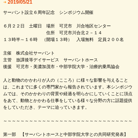
2019/05/21
サーバント設立６周年記念 シンポジウム開催
６月２２日 土曜日 場所 可児市 川合地区センター
住所 可児市川合北２－１４
１３時半～１６時 （開場１３時） 入場無料 定員２００名
主催 株式会社サーバント
主管 放課後等デイサービス サーバントホース
後援 可児市・美濃加茂市・中部学院大学・治療的乗馬協会
人と動物のかかわりが人の（こころ）に様々な影響を与えること
は、これまでに多くの専門家から報告されています。本シンポジウ
ムでは、そのかかわりの背景や経過を明らかにしていくことに頂点
をあて、動物とかかわる仕事をしている様々な分野の方に話題提供
をしていただき、テーマに迫っていきます。
～～～～～～～～～～～～～～～～～～～～～～～～～～～～～～
第一部 【サーバントホースと中部学院大学との共同研究発表】