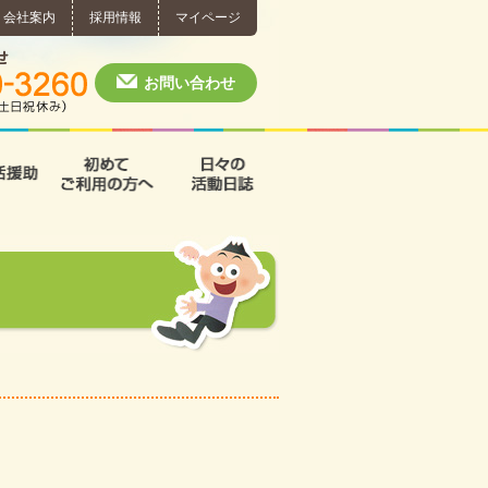
会社案内
採用情報
マイページ
個別相談・お問い合わせ
0574-60-3260
月～土 10:00 ~ 1
お問い合わせ
援
支援B型
共同生活援助
初めてご利用の方へ
日々の活動日誌