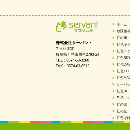
2026/03/03
令和7年度 岐阜県スポー
2026/02/06
岐阜県「働いてもら
ホーム
放課後
2025/11/11
FC ボンボ ジュニ
虹の橋
株式会社サーバント
虹色キ
2025/06/10
未来会議 in 可児市
〒509-0201
虹色ス
岐阜県可児市川合2793-24
虹色SK
TEL：0574-60-3260
2025/05/07
2025年6月中旬 OPE
虹色DA
FAX：0574-63-6512
虹色YEL
2025/03/01
餅つき大会を開催し
虹色MA
サーバ
2025/01/31
「可児の企業魅力発
虹色BU
2024/11/06
就労継続支援B型「
Fc Bomb
虹の郷
2024/09/10
スヌーズレンルーム
虹の丘
虹色ぽ
2024/08/26
「ぎふSDGs推進