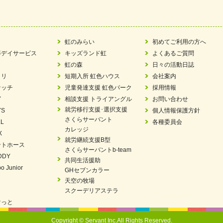
ツ賞「FC Bombonera」
い方改革」優良事例集に掲載されました
虹のみらい
初めてご利用の方へ
等デイサービス
キッズランド虹
よくあるご質問
ア 稼働中 ～体験募集しています。
虹の森
日々の活動日誌
ラリ
短期入所 虹色ハウス
会社案内
 「斉藤まさゆき」
ケッチ
児童発達支援 虹色パーク
採用情報
Y
相談支援 トライアングル
お問い合わせ
N 放課後等デイサービス「Fc Bombo Junior」
就労移行支援･選択支援
YS
個人情報保護方針
さくらサーバント
L
各種委員会
ました
カレッジ
X
就労継続支援B型
ントホース
見フェア」に出展しました
さくらサーバントb-team
DDY
共同生活援助
エコボール」事業を始めました
o Junior
GHセブンカラー
天空の牧場
を設置しました・可茂自悠学舎
スクーデリアステラ
けっと
パートナー登録制度」シルバーパートナーに登録されました。
Copyright © Servant Inc.All Rights Reserved.