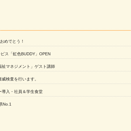
 おめでとう！
ービス「虹色BUDDY」OPEN
福祉マネジメント」ゲスト講師
権威検査を行います。
ー導入・社員＆学生食堂
県No.1
た
ラもっとガーデン」に出展しました