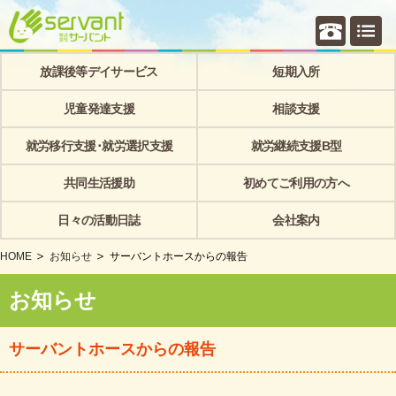
個別相
放課後等デイサービス
短期入所
児童発達支援
相談支援
就労移行支援･就労選択支援
就労継続支援B型
共同生活援助
初めてご利用の方へ
日々の活動日誌
会社案内
HOME
お知らせ
サーバントホースからの報告
お知らせ
サーバントホースからの報告