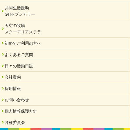
2023/12/29
年末年始のお知らせ
共同生活援助
GHセブンカラー
2023/12/18
北方支店・保護者交流会「収穫祭」
天空の牧場
スクーデリアステラ
2023/11/08
オンラインショップを開設しました
初めてご利用の方へ
2023/10/20
よくあるご質問
「可児の企業魅力発見フェア」に出展しました
2023/10/17
日々の活動日誌
馬糞堆肥「馬の力」販売開始
会社案内
2023/08/18
クラウドファンディングのご案内
採用情報
2023/02/22
お問い合わせ
yahooショッピングサイト本日開店
個人情報保護方針
2023/02/16
令和さくら高等学院VSサーバント職員 サッカー試合日程変更
各種委員会
2023/01/20