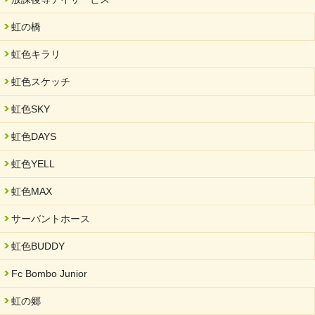
2025/06/10
未来会議 in 可児市 「斉藤まさゆき」
虹の橋
2025/05/07
虹色キラリ
2025年6月中旬 OPEN 放課後等デイサービス「Fc Bombo
Junior」
虹色スケッチ
2025/03/01
虹色SKY
餅つき大会を開催しました
2025/01/31
虹色DAYS
「可児の企業魅力発見フェア」に出展しました
虹色YELL
2024/11/06
就労継続支援B型「エコボール」事業を始めました
虹色MAX
2024/09/10
サーバントホース
スヌーズレンルームを設置しました・可茂自悠学舎
虹色BUDDY
2024/08/26
「ぎふSDGs推進パートナー登録制度」シルバーパートナーに登
Fc Bombo Junior
録されました。
虹の郷
2024/08/01