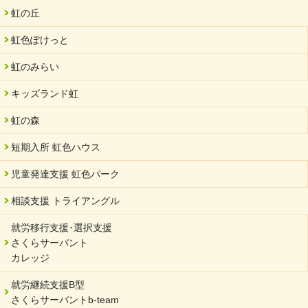
夏休み学習支援・可茂自悠学舎
虹の丘
2024/07/03
虹色ぽけっと
中部学院大学「現代福祉マネジメント」ゲスト講師
虹のみらい
2024/04/17
SDGs発表会・研修会
キッズランド虹
2024/04/05
中学生向けのフリースクール「可茂自悠学舎」開設
虹の森
2024/04/01
短期入所 虹色ハウス
サーバント設立10周年記念【 福祉・医療・教育の連携講演会 】
を開催しました。
児童発達支援 虹色パーク
2024/02/20
相談支援 トライアングル
サーバント設立10周年記念【 福祉・医療・教育の連携講演会 】
就労移行支援･選択支援
2024/02/02
さくらサーバント
岐阜県 ワーク・ライフ・バランス推進エクセレント企業認定
カレッジ
2024/01/15
就労継続支援B型
令和6年能登半島地震被災者支援において
さくらサーバントb-team