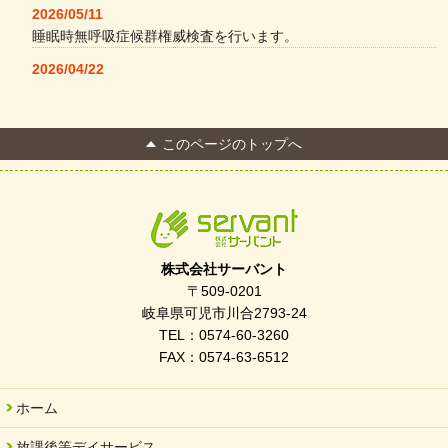
2026/05/11
睡眠時無呼吸症候群権威検査を行います。
2026/04/22
本格コーヒーメーカー導入・社員＆学生食堂
2026/04/13
このページのトップへ
FC Bombonera 岐阜県No.1
2026/04/01
入社式を開催しました
2026/03/21
ぎふWRG「キラキラもっとガーデン」に出展しました
株式会社サーバント
2026/03/03
〒509-0201
令和7年度 岐阜県スポーツ賞「FC Bombonera」
岐阜県可児市川合2793-24
TEL：0574-60-3260
2026/02/06
FAX：0574-63-6512
岐阜県「働いてもらい方改革」優良事例集に掲載されました
2025/11/11
ホーム
FC ボンボ ジュニア 稼働中 ～体験募集しています。
放課後等デイサービス