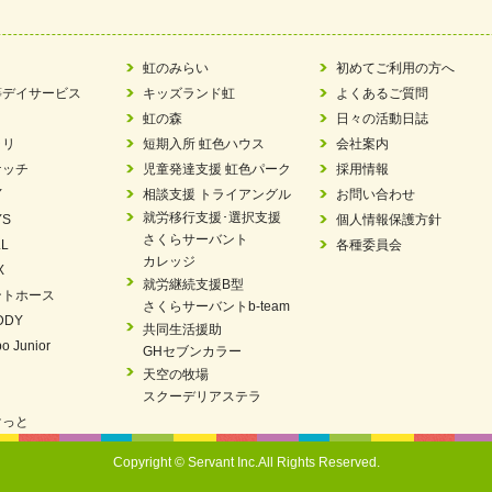
ツ賞「FC Bombonera」
い方改革」優良事例集に掲載されました
虹のみらい
初めてご利用の方へ
等デイサービス
キッズランド虹
よくあるご質問
ア 稼働中 ～体験募集しています。
虹の森
日々の活動日誌
ラリ
短期入所 虹色ハウス
会社案内
 「斉藤まさゆき」
ケッチ
児童発達支援 虹色パーク
採用情報
Y
相談支援 トライアングル
お問い合わせ
N 放課後等デイサービス「Fc Bombo Junior」
就労移行支援･選択支援
YS
個人情報保護方針
さくらサーバント
L
各種委員会
ました
カレッジ
X
就労継続支援B型
ントホース
見フェア」に出展しました
さくらサーバントb-team
DDY
共同生活援助
エコボール」事業を始めました
o Junior
GHセブンカラー
天空の牧場
を設置しました・可茂自悠学舎
スクーデリアステラ
けっと
パートナー登録制度」シルバーパートナーに登録されました。
Copyright © Servant Inc.All Rights Reserved.
茂自悠学舎