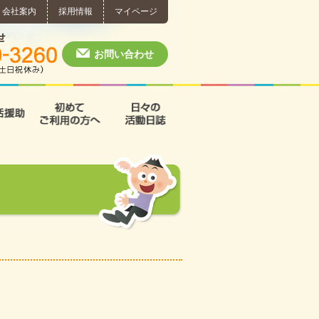
会社案内
採用情報
マイページ
個別相談・お問い合わせ
0574-60-3260
月～土 10:00 ~ 1
お問い合わせ
援
支援B型
共同生活援助
初めてご利用の方へ
日々の活動日誌