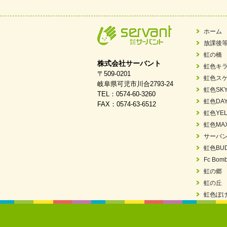
2026/03/03
令和7年度 岐阜県スポー
2026/02/06
岐阜県「働いてもら
ホーム
放課後
2025/11/11
FC ボンボ ジュニ
虹の橋
株式会社サーバント
虹色キ
2025/06/10
未来会議 in 可児市
〒509-0201
虹色ス
岐阜県可児市川合2793-24
虹色SK
TEL：0574-60-3260
2025/05/07
2025年6月中旬 OPE
虹色DA
FAX：0574-63-6512
虹色YEL
2025/03/01
餅つき大会を開催し
虹色MA
サーバ
2025/01/31
「可児の企業魅力発
虹色BU
2024/11/06
就労継続支援B型「
Fc Bomb
虹の郷
2024/09/10
スヌーズレンルーム
虹の丘
虹色ぽ
2024/08/26
「ぎふSDGs推進
2024/08/01
夏休み学習支援・可