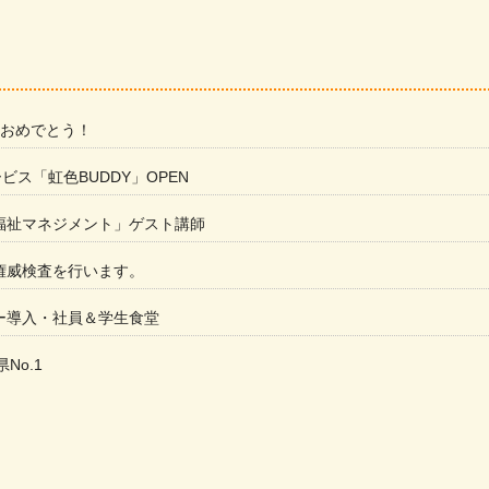
 おめでとう！
ービス「虹色BUDDY」OPEN
福祉マネジメント」ゲスト講師
権威検査を行います。
ー導入・社員＆学生食堂
県No.1
た
ラもっとガーデン」に出展しました