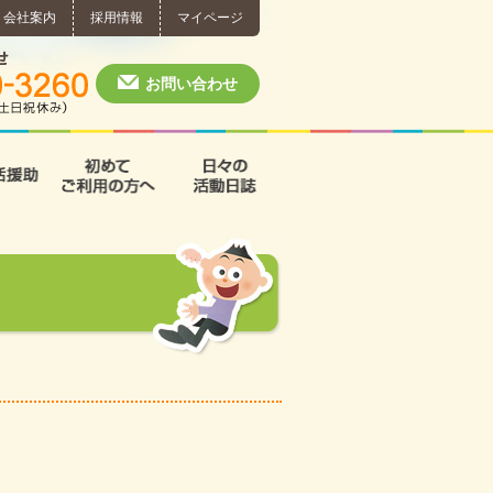
会社案内
採用情報
マイページ
個別相談・お問い合わせ
0574-60-3260
月～土 10:00 ~ 1
お問い合わせ
援
支援B型
共同生活援助
初めてご利用の方へ
日々の活動日誌