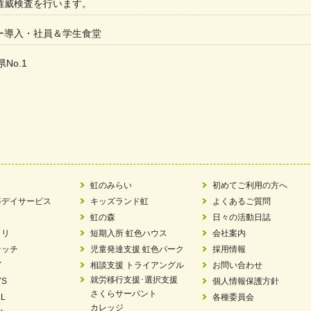
権威検査を行います。
ー導入・社員＆学生食堂
県No.1
た
ラもっとガーデン」に出展しました
ツ賞「FC Bombonera」
い方改革」優良事例集に掲載されました
虹のみらい
初めてご利用の方へ
等デイサービス
キッズランド虹
よくあるご質問
ア 稼働中 ～体験募集しています。
虹の森
日々の活動日誌
ラリ
短期入所 虹色ハウス
会社案内
 「斉藤まさゆき」
ケッチ
児童発達支援 虹色パーク
採用情報
Y
相談支援 トライアングル
お問い合わせ
N 放課後等デイサービス「Fc Bombo Junior」
就労移行支援･選択支援
YS
個人情報保護方針
さくらサーバント
L
各種委員会
ました
カレッジ