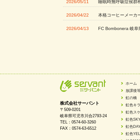
2026/05/11
睡眠時無呼吸症候群
2026/04/22
本格コーヒーメーカ
2026/04/13
FC Bombonera 岐阜
2026/04/01
入社式を開催しまし
2026/03/21
ぎふWRG「キラキ
2026/03/03
令和7年度 岐阜県スポー
2026/02/06
岐阜県「働いてもら
ホーム
放課後
2025/11/11
FC ボンボ ジュニ
虹の橋
株式会社サーバント
虹色キ
2025/06/10
未来会議 in 可児市
〒509-0201
虹色ス
岐阜県可児市川合2793-24
虹色SK
TEL：0574-60-3260
2025/05/07
2025年6月中旬 OPE
虹色DA
FAX：0574-63-6512
虹色YEL
2025/03/01
餅つき大会を開催し