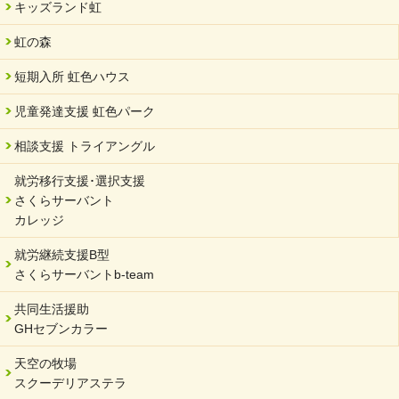
キッズランド虹
2024/04/05
中学生向けのフリースクール「可茂自悠学舎」開設
虹の森
2024/04/01
短期入所 虹色ハウス
サーバント設立10周年記念【 福祉・医療・教育の連携講演会 】
を開催しました。
児童発達支援 虹色パーク
2024/02/20
相談支援 トライアングル
サーバント設立10周年記念【 福祉・医療・教育の連携講演会 】
就労移行支援･選択支援
2024/02/02
さくらサーバント
岐阜県 ワーク・ライフ・バランス推進エクセレント企業認定
カレッジ
2024/01/15
就労継続支援B型
令和6年能登半島地震被災者支援において
さくらサーバントb-team
2023/12/29
年末年始のお知らせ
共同生活援助
GHセブンカラー
2023/12/18
北方支店・保護者交流会「収穫祭」
天空の牧場
スクーデリアステラ
2023/11/08