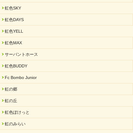
2025/03/01
虹色SKY
餅つき大会を開催しました
2025/01/31
虹色DAYS
「可児の企業魅力発見フェア」に出展しました
虹色YELL
2024/11/06
就労継続支援B型「エコボール」事業を始めました
虹色MAX
2024/09/10
サーバントホース
スヌーズレンルームを設置しました・可茂自悠学舎
虹色BUDDY
2024/08/26
「ぎふSDGs推進パートナー登録制度」シルバーパートナーに登
Fc Bombo Junior
録されました。
虹の郷
2024/08/01
夏休み学習支援・可茂自悠学舎
虹の丘
2024/07/03
虹色ぽけっと
中部学院大学「現代福祉マネジメント」ゲスト講師
虹のみらい
2024/04/17
SDGs発表会・研修会