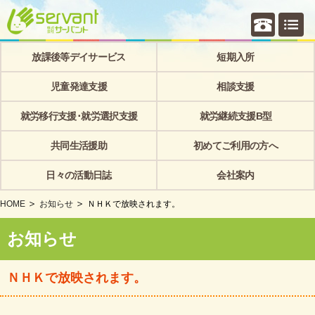
個別相
放課後等デイサービス
短期入所
児童発達支援
相談支援
就労移行支援･就労選択支援
就労継続支援B型
共同生活援助
初めてご利用の方へ
日々の活動日誌
会社案内
HOME
お知らせ
ＮＨＫで放映されます。
お知らせ
ＮＨＫで放映されます。