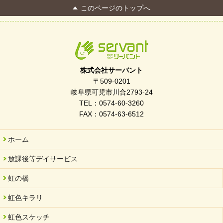
このページのトップへ
FC Bombonera 岐阜県No.1
2026/04/01
入社式を開催しました
2026/03/21
ぎふWRG「キラキラもっとガーデン」に出展しました
株式会社サーバント
2026/03/03
〒509-0201
令和7年度 岐阜県スポーツ賞「FC Bombonera」
岐阜県可児市川合2793-24
TEL：0574-60-3260
2026/02/06
FAX：0574-63-6512
岐阜県「働いてもらい方改革」優良事例集に掲載されました
2025/11/11
ホーム
FC ボンボ ジュニア 稼働中 ～体験募集しています。
放課後等デイサービス
2025/06/10
未来会議 in 可児市 「斉藤まさゆき」
虹の橋
2025/05/07
虹色キラリ
2025年6月中旬 OPEN 放課後等デイサービス「Fc Bombo
Junior」
虹色スケッチ