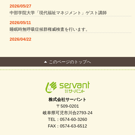
2026/05/27
中部学院大学「現代福祉マネジメント」ゲスト講師
2026/05/11
睡眠時無呼吸症候群権威検査を行います。
2026/04/22
本格コーヒーメーカー導入・社員＆学生食堂
2026/04/13
このページのトップへ
FC Bombonera 岐阜県No.1
2026/04/01
入社式を開催しました
2026/03/21
ぎふWRG「キラキラもっとガーデン」に出展しました
株式会社サーバント
2026/03/03
〒509-0201
令和7年度 岐阜県スポーツ賞「FC Bombonera」
岐阜県可児市川合2793-24
TEL：0574-60-3260
2026/02/06
FAX：0574-63-6512
岐阜県「働いてもらい方改革」優良事例集に掲載されました