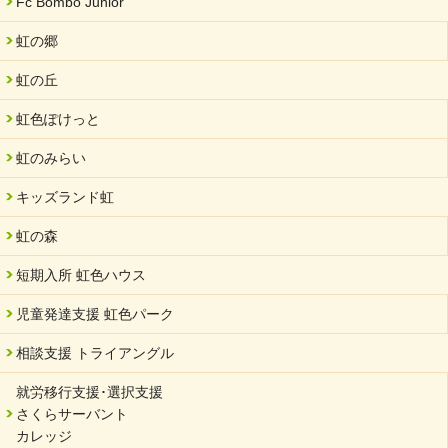
Fc Bombo Junior
録されました。
虹の郷
2024/08/01
夏休み学習支援・可茂自悠学舎
虹の丘
2024/07/03
虹色ぽけっと
中部学院大学「現代福祉マネジメント」ゲスト講師
虹のみらい
2024/04/17
SDGs発表会・研修会
キッズランド虹
2024/04/05
中学生向けのフリースクール「可茂自悠学舎」開設
虹の森
2024/04/01
短期入所 虹色ハウス
サーバント設立10周年記念【 福祉・医療・教育の連携講演会 】
を開催しました。
児童発達支援 虹色パーク
2024/02/20
相談支援 トライアングル
サーバント設立10周年記念【 福祉・医療・教育の連携講演会 】
就労移行支援･選択支援
2024/02/02
さくらサーバント
岐阜県 ワーク・ライフ・バランス推進エクセレント企業認定
カレッジ