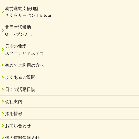
2024/01/15
就労継続支援B型
令和6年能登半島地震被災者支援において
さくらサーバントb-team
2023/12/29
年末年始のお知らせ
共同生活援助
GHセブンカラー
2023/12/18
北方支店・保護者交流会「収穫祭」
天空の牧場
スクーデリアステラ
2023/11/08
オンラインショップを開設しました
初めてご利用の方へ
2023/10/20
よくあるご質問
「可児の企業魅力発見フェア」に出展しました
2023/10/17
日々の活動日誌
馬糞堆肥「馬の力」販売開始
会社案内
2023/08/18
クラウドファンディングのご案内
採用情報
2023/02/22
お問い合わせ
yahooショッピングサイト本日開店
個人情報保護方針
2023/02/16