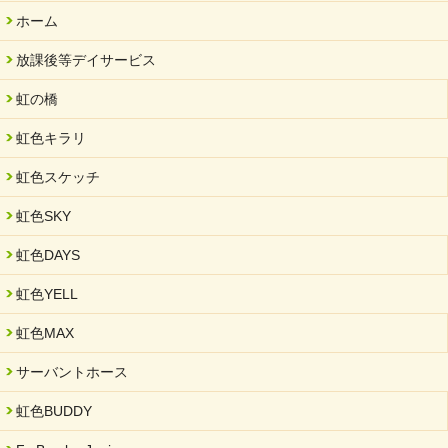
2025/11/11
ホーム
FC ボンボ ジュニア 稼働中 ～体験募集しています。
放課後等デイサービス
2025/06/10
未来会議 in 可児市 「斉藤まさゆき」
虹の橋
2025/05/07
虹色キラリ
2025年6月中旬 OPEN 放課後等デイサービス「Fc Bombo
Junior」
虹色スケッチ
2025/03/01
虹色SKY
餅つき大会を開催しました
2025/01/31
虹色DAYS
「可児の企業魅力発見フェア」に出展しました
虹色YELL
2024/11/06
就労継続支援B型「エコボール」事業を始めました
虹色MAX
2024/09/10
サーバントホース
スヌーズレンルームを設置しました・可茂自悠学舎
虹色BUDDY
2024/08/26
「ぎふSDGs推進パートナー登録制度」シルバーパートナーに登