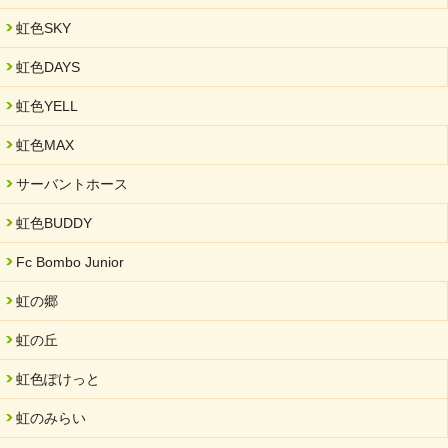
2025/03/01
虹色SKY
餅つき大会を開催しました
2025/01/31
虹色DAYS
「可児の企業魅力発見フェア」に出展しました
虹色YELL
2024/11/06
就労継続支援B型「エコボール」事業を始めました
虹色MAX
2024/09/10
サーバントホース
スヌーズレンルームを設置しました・可茂自悠学舎
虹色BUDDY
2024/08/26
「ぎふSDGs推進パートナー登録制度」シルバーパートナーに登
Fc Bombo Junior
録されました。
虹の郷
2024/08/01
夏休み学習支援・可茂自悠学舎
虹の丘
2024/07/03
虹色ぽけっと
中部学院大学「現代福祉マネジメント」ゲスト講師
虹のみらい
2024/04/17
SDGs発表会・研修会