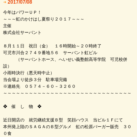
2017/07/08
今年はパワーＵＰ！
～～～虹のかけはし夏祭り２０１７～～～
主催
株式会社サーバント
８月１１日 祝日（金） １６時開始～２０時終了
可児市川合２７４９番地５６ サーバント虹ビル
（サーバントホース、へいせい義塾館高等学院 可児校併
設）
小雨時決行（悪天時中止）
当会場より徒歩３分 駐車場完備
※連絡先 ０５７４－６０－３２６０
～～～～～～～～～～～～～～～～～～～～～～～～～～～～～～
❖ 催 し 物 ❖
近日開店の 就労継続支援Ｂ型 笑顔ハウス 当ビル１Ｆにて
本州発上陸のＳＡＧＡのＢ型グルメ 虹の松原バーガー販売 ３０
０食