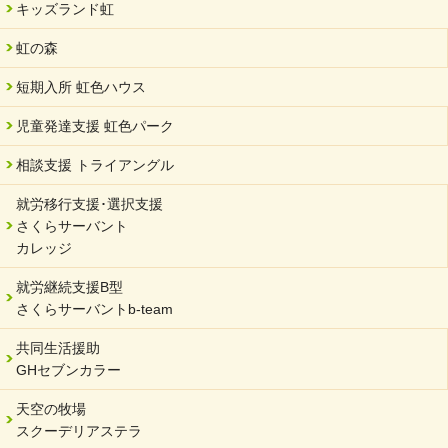
キッズランド虹
2024/04/05
中学生向けのフリースクール「可茂自悠学舎」開設
虹の森
2024/04/01
短期入所 虹色ハウス
サーバント設立10周年記念【 福祉・医療・教育の連携講演会 】
を開催しました。
児童発達支援 虹色パーク
2024/02/20
相談支援 トライアングル
サーバント設立10周年記念【 福祉・医療・教育の連携講演会 】
就労移行支援･選択支援
2024/02/02
さくらサーバント
岐阜県 ワーク・ライフ・バランス推進エクセレント企業認定
カレッジ
2024/01/15
就労継続支援B型
令和6年能登半島地震被災者支援において
さくらサーバントb-team
2023/12/29
年末年始のお知らせ
共同生活援助
GHセブンカラー
2023/12/18
北方支店・保護者交流会「収穫祭」
天空の牧場
スクーデリアステラ
2023/11/08