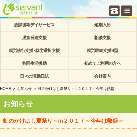
個別相
放課後等デイサービス
短期入所
児童発達支援
相談支援
就労移行支援･就労選択支援
就労継続支援B型
共同生活援助
初めてご利用の方へ
日々の活動日誌
会社案内
HOME
お知らせ
虹のかけはし夏祭り～in２０１７～今年は熱盛～
お知らせ
虹のかけはし夏祭り～in２０１７～今年は熱盛～