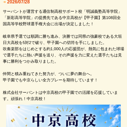
2026/07/28
サーバントが運営する通信制高校サポート校「明誠義塾高等学院」
「新彩高等学院」の提携先である中京高校が【甲子園】第108回全
国高等学校野球選手権大会に出場が決定しました！
岐阜県予選では順調に勝ち進み、決勝では同県の強豪校である大垣
日大高校を5対2で破り、甲子園への切符を手にしました。
吹奏楽部をはじめとする約1,000人の応援団が、熱気に包まれた球場
で選手たちに熱い声援を送り、その声援を力に変えた選手たちは見
事に勝利をつかみ取りました。
仲間と積み重ねてきた努力が、ついに夢の舞台へ。
甲子園でも中京らしい全力プレーを期待しています！
株式会社サーバントは中京高校の甲子園での活躍を応援していま
す。頑張れ！中京高校！