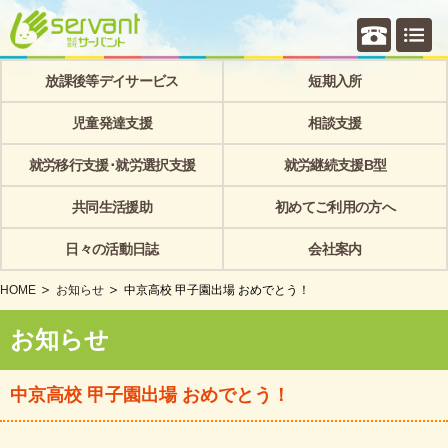
個別相
放課後等デイサービス
短期入所
児童発達支援
相談支援
就労移行支援･就労選択支援
就労継続支援B型
共同生活援助
初めてご利用の方へ
日々の活動日誌
会社案内
HOME
お知らせ
中京高校 甲子園出場 おめでとう！
お知らせ
中京高校 甲子園出場 おめでとう！