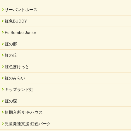
2024/09/10
サーバントホース
スヌーズレンルームを設置しました・可茂自悠学舎
虹色BUDDY
2024/08/26
「ぎふSDGs推進パートナー登録制度」シルバーパートナーに登
Fc Bombo Junior
録されました。
虹の郷
2024/08/01
夏休み学習支援・可茂自悠学舎
虹の丘
2024/07/03
虹色ぽけっと
中部学院大学「現代福祉マネジメント」ゲスト講師
虹のみらい
2024/04/17
SDGs発表会・研修会
キッズランド虹
2024/04/05
中学生向けのフリースクール「可茂自悠学舎」開設
虹の森
2024/04/01
短期入所 虹色ハウス
サーバント設立10周年記念【 福祉・医療・教育の連携講演会 】
を開催しました。
児童発達支援 虹色パーク