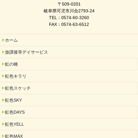
2026/03/03
〒509-0201
令和7年度 岐阜県スポーツ賞「FC Bombonera」
岐阜県可児市川合2793-24
TEL：0574-60-3260
2026/02/06
FAX：0574-63-6512
岐阜県「働いてもらい方改革」優良事例集に掲載されました
2025/11/11
ホーム
FC ボンボ ジュニア 稼働中 ～体験募集しています。
放課後等デイサービス
2025/06/10
未来会議 in 可児市 「斉藤まさゆき」
虹の橋
2025/05/07
虹色キラリ
2025年6月中旬 OPEN 放課後等デイサービス「Fc Bombo
Junior」
虹色スケッチ
2025/03/01
虹色SKY
餅つき大会を開催しました
2025/01/31
虹色DAYS
「可児の企業魅力発見フェア」に出展しました
虹色YELL
2024/11/06
就労継続支援B型「エコボール」事業を始めました
虹色MAX