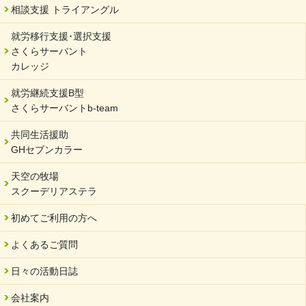
2024/02/20
相談支援 トライアングル
サーバント設立10周年記念【 福祉・医療・教育の連携講演会 】
就労移行支援･選択支援
2024/02/02
さくらサーバント
岐阜県 ワーク・ライフ・バランス推進エクセレント企業認定
カレッジ
2024/01/15
就労継続支援B型
令和6年能登半島地震被災者支援において
さくらサーバントb-team
2023/12/29
年末年始のお知らせ
共同生活援助
GHセブンカラー
2023/12/18
北方支店・保護者交流会「収穫祭」
天空の牧場
スクーデリアステラ
2023/11/08
オンラインショップを開設しました
初めてご利用の方へ
2023/10/20
よくあるご質問
「可児の企業魅力発見フェア」に出展しました
2023/10/17
日々の活動日誌
馬糞堆肥「馬の力」販売開始
会社案内
2023/08/18