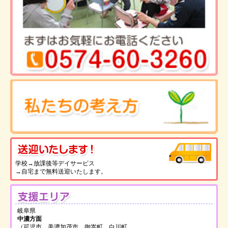
送
学校→放課後等デイサービス
→自宅まで無料送迎いたします。
支
岐阜県
中濃方面
（可児市、美濃加茂市、御嵩町、白川町、