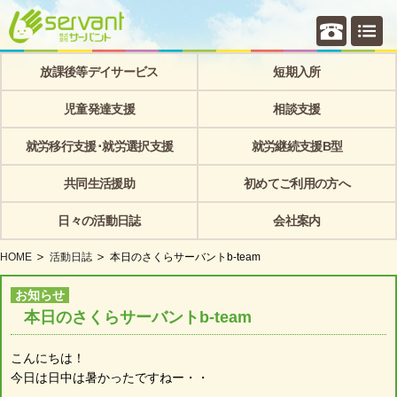
個別相
放課後等デイサービス
短期入所
児童発達支援
相談支援
就労移行支援･就労選択支援
就労継続支援B型
共同生活援助
初めてご利用の方へ
日々の活動日誌
会社案内
HOME
活動日誌
本日のさくらサーバントb-team
お知らせ
本日のさくらサーバントb-team
こんにちは！
今日は日中は暑かったですねー・・