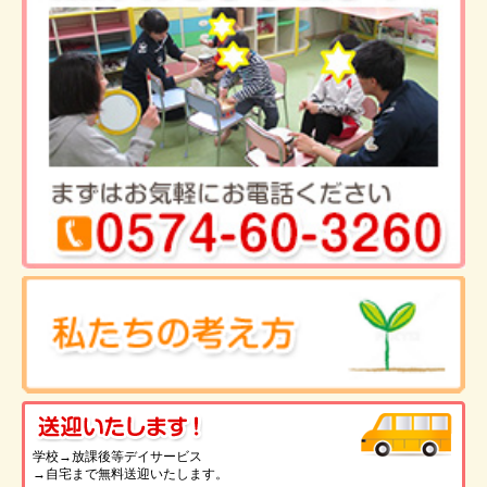
送
学校→放課後等デイサービス
→自宅まで無料送迎いたします。