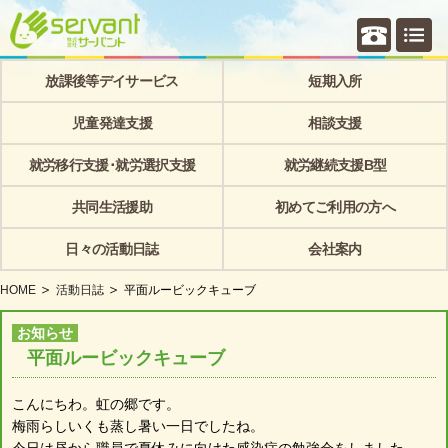
個別相
放課後等デイサービス
短期入所
児童発達支援
相談支援
就労移行支援･就労選択支援
就労継続支援B型
共同生活援助
初めてご利用の方へ
日々の活動日誌
会社案内
HOME
活動日誌
平面ルービックキューブ
お知らせ
平面ルービックキューブ
こんにちわ。虹の郷です。
梅雨らしいくも蒸し暑い一日でしたね。
今日は昼から職員で夏休みに向けた感染症の勉強会をしました。