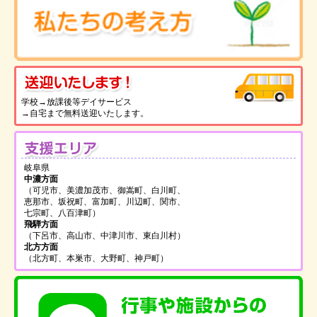
送
学校→放課後等デイサービス
→自宅まで無料送迎いたします。
支
岐阜県
中濃方面
（可児市、美濃加茂市、御嵩町、白川町、
恵那市、坂祝町、富加町、川辺町、関市、
七宗町、八百津町）
飛騨方面
（下呂市、高山市、中津川市、東白川村）
北方方面
（北方町、本巣市、大野町、神戸町）