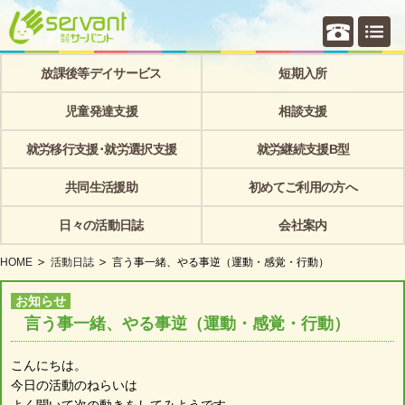
個別相
放課後等デイサービス
短期入所
児童発達支援
相談支援
就労移行支援･就労選択支援
就労継続支援B型
共同生活援助
初めてご利用の方へ
日々の活動日誌
会社案内
HOME
活動日誌
言う事一緒、やる事逆（運動・感覚・行動）
お知らせ
言う事一緒、やる事逆（運動・感覚・行動）
こんにちは。
今日の活動のねらいは
よく聞いて次の動きをしてみようです。