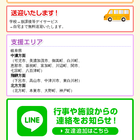
送
学校→放課後等デイサービス
→自宅まで無料送迎いたします。
支
岐阜県
中濃方面
（可児市、美濃加茂市、御嵩町、白川町、
恵那市、坂祝町、富加町、川辺町、関市、
七宗町、八百津町）
飛騨方面
（下呂市、高山市、中津川市、東白川村）
北方方面
（北方町、本巣市、大野町、神戸町）