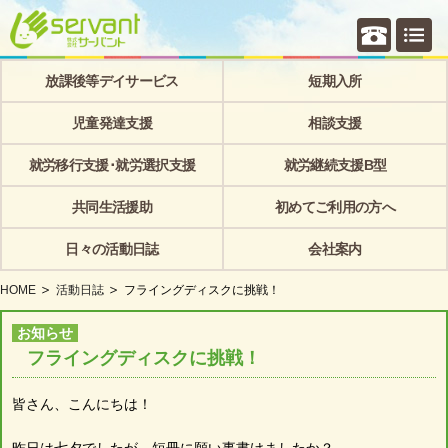
個別相
放課後等デイサービス
短期入所
児童発達支援
相談支援
就労移行支援･就労選択支援
就労継続支援B型
共同生活援助
初めてご利用の方へ
日々の活動日誌
会社案内
HOME
活動日誌
フライングディスクに挑戦！
お知らせ
フライングディスクに挑戦！
皆さん、こんにちは！
昨日は七夕でしたが、短冊に願い事書けましたか？