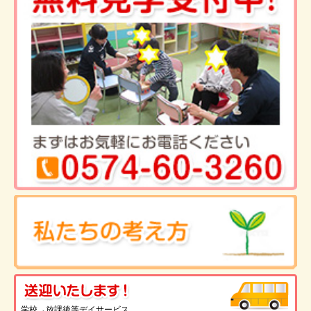
送
学校→放課後等デイサービス