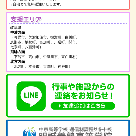
→自宅まで無料送迎いたします。
支
岐阜県
中濃方面
（可児市、美濃加茂市、御嵩町、白川町、
恵那市、坂祝町、富加町、川辺町、関市、
七宗町、八百津町）
飛騨方面
（下呂市、高山市、中津川市、東白川村）
北方方面
（北方町、本巣市、大野町、神戸町）