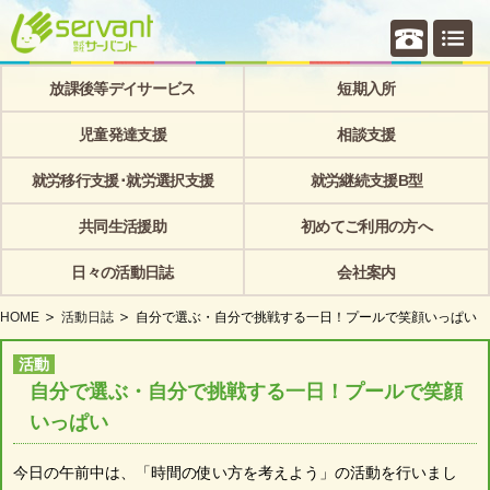
個別相
放課後等デイサービス
短期入所
児童発達支援
相談支援
就労移行支援･就労選択支援
就労継続支援B型
共同生活援助
初めてご利用の方へ
日々の活動日誌
会社案内
HOME
活動日誌
自分で選ぶ・自分で挑戦する一日！プールで笑顔いっぱい
活動
自分で選ぶ・自分で挑戦する一日！プールで笑顔
いっぱい
今日の午前中は、「時間の使い方を考えよう」の活動を行いまし