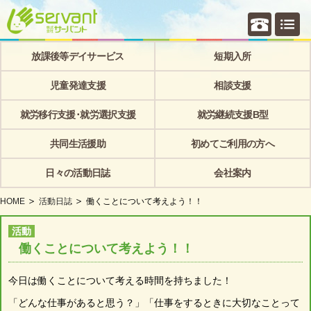
個別相
放課後等デイサービス
短期入所
児童発達支援
相談支援
就労移行支援･就労選択支援
就労継続支援B型
共同生活援助
初めてご利用の方へ
日々の活動日誌
会社案内
HOME
活動日誌
働くことについて考えよう！！
活動
働くことについて考えよう！！
今日は働くことについて考える時間を持ちました！
「どんな仕事があると思う？」「仕事をするときに大切なことって