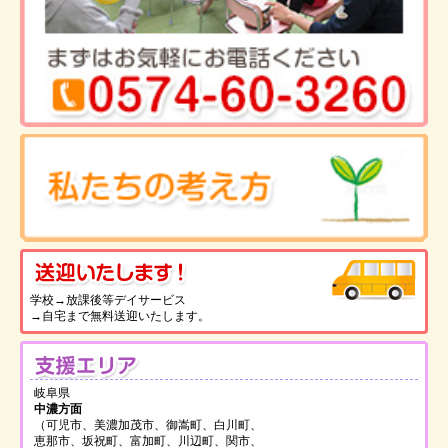
送
学校→放課後等デイサービス
→自宅まで無料送迎いたします。
支
岐阜県
中濃方面
（可児市、美濃加茂市、御嵩町、白川町、
恵那市、坂祝町、富加町、川辺町、関市、