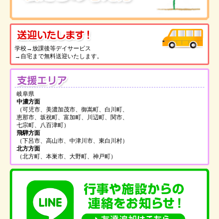
送
学校→放課後等デイサービス
→自宅まで無料送迎いたします。
支
岐阜県
中濃方面
（可児市、美濃加茂市、御嵩町、白川町、
恵那市、坂祝町、富加町、川辺町、関市、
七宗町、八百津町）
飛騨方面
（下呂市、高山市、中津川市、東白川村）
北方方面
（北方町、本巣市、大野町、神戸町）