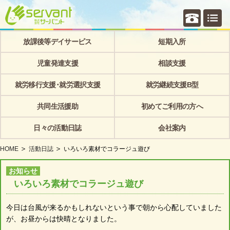
個別相
放課後等デイサービス
短期入所
児童発達支援
相談支援
就労移行支援･就労選択支援
就労継続支援B型
共同生活援助
初めてご利用の方へ
日々の活動日誌
会社案内
HOME
活動日誌
いろいろ素材でコラージュ遊び
お知らせ
いろいろ素材でコラージュ遊び
今日は台風が来るかもしれないという事で朝から心配していました
が、お昼からは快晴となりました。