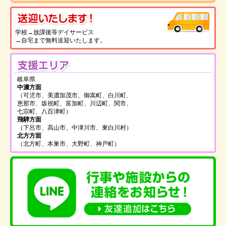
送
学校→放課後等デイサービス
→自宅まで無料送迎いたします。
支
岐阜県
中濃方面
（可児市、美濃加茂市、御嵩町、白川町、
恵那市、坂祝町、富加町、川辺町、関市、
七宗町、八百津町）
飛騨方面
（下呂市、高山市、中津川市、東白川村）
北方方面
（北方町、本巣市、大野町、神戸町）