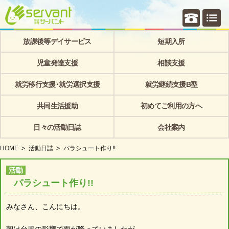
個別相
放課後等デイサービス
短期入所
児童発達支援
相談支援
就労移行支援･就労選択支援
就労継続支援B型
共同生活援助
初めてご利用の方へ
日々の活動日誌
会社案内
HOME
活動日誌
パラシュート作り!!
活動
パラシュート作り!!
みなさん、こんにちは。
朝は台風の影響で雨が降っていましたが、