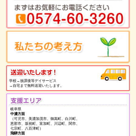
送
学校→放課後等デイサービス
→自宅まで無料送迎いたします。
支
岐阜県
中濃方面
（可児市、美濃加茂市、御嵩町、白川町、
恵那市、坂祝町、富加町、川辺町、関市、
七宗町、八百津町）
飛騨方面