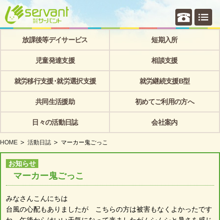
個別相
放課後等デイサービス
短期入所
児童発達支援
相談支援
就労移行支援･就労選択支援
就労継続支援B型
共同生活援助
初めてご利用の方へ
日々の活動日誌
会社案内
HOME
活動日誌
マーカー鬼ごっこ
お知らせ
マーカー鬼ごっこ
みなさんこんにちは
台風の心配もありましたが こちらの方は被害もなくよかったです
ね。午後からはいい天気になって来ましたがムシムシと暑さを感じ