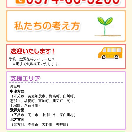
送
学校→放課後等デイサービス
→自宅まで無料送迎いたします。
支
岐阜県
中濃方面
（可児市、美濃加茂市、御嵩町、白川町、
恵那市、坂祝町、富加町、川辺町、関市、
七宗町、八百津町）
飛騨方面
（下呂市、高山市、中津川市、東白川村）
北方方面
（北方町、本巣市、大野町、神戸町）