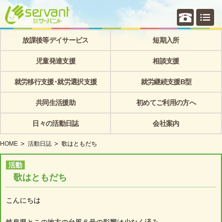
個別相
放課後等デイサービス
短期入所
児童発達支援
相談支援
就労移行支援･就労選択支援
就労継続支援B型
共同生活援助
初めてご利用の方へ
日々の活動日誌
会社案内
HOME
活動日誌
歌はともだち
活動
歌はともだち
こんにちは
岐阜県とこの地方の台風６号の影響は少なく済み