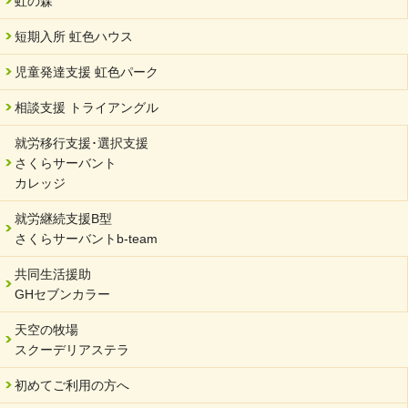
虹の森
短期入所 虹色ハウス
児童発達支援 虹色パーク
相談支援 トライアングル
就労移行支援･選択支援
さくらサーバント
カレッジ
就労継続支援B型
さくらサーバントb-team
共同生活援助
GHセブンカラー
天空の牧場
スクーデリアステラ
初めてご利用の方へ