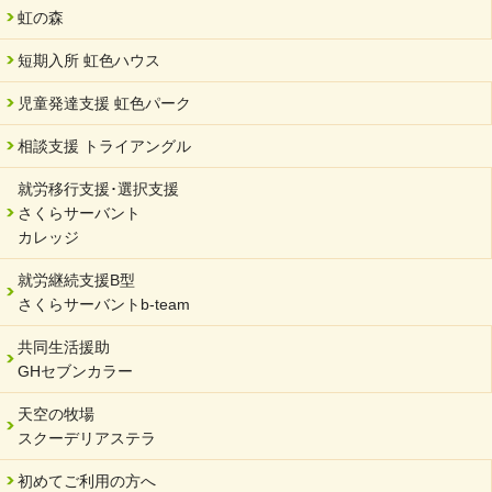
虹の森
短期入所 虹色ハウス
児童発達支援 虹色パーク
相談支援 トライアングル
就労移行支援･選択支援
さくらサーバント
カレッジ
就労継続支援B型
さくらサーバントb-team
共同生活援助
GHセブンカラー
天空の牧場
スクーデリアステラ
初めてご利用の方へ