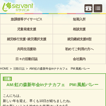
個別相
放課後等デイサービス
短期入所
児童発達支援
相談支援
就労移行支援･就労選択支援
就労継続支援B型
共同生活援助
初めてご利用の方へ
日々の活動日誌
会社案内
HOME
活動日誌
AM:虹の森新年会inナナカフェ PM:風船バレー
活動
AM:虹の森新年会inナナカフェ PM:風船バレー
こんにちは。
新しい年を迎え、早くも10日が経ちましたね。
何か新しいことを始めたお友達はいるかな⁉︎