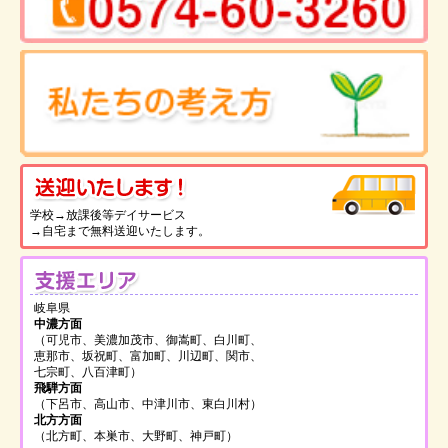
送
学校→放課後等デイサービス
→自宅まで無料送迎いたします。
支
岐阜県
中濃方面
（可児市、美濃加茂市、御嵩町、白川町、
恵那市、坂祝町、富加町、川辺町、関市、
七宗町、八百津町）
飛騨方面
（下呂市、高山市、中津川市、東白川村）
北方方面
（北方町、本巣市、大野町、神戸町）