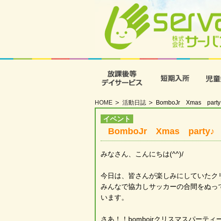
放課後等デイサービス
短期入
HOME
活動日誌
BomboJr Xmas party♪
イベント
BomboJr Xmas party♪ p
みなさん、こんにちは(^^)/
今日は、皆さんが楽しみにしていたク
みんなで協力しサッカーの合間をぬって
います。
さあ！！bombojrクリスマスパーテ