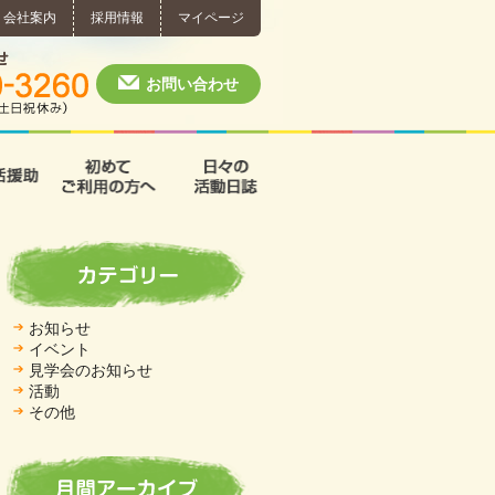
会社案内
採用情報
マイページ
個別相談・お問い合わせ
0574-60-3260
月～土 10:00 ~ 1
お問い合わせ
援
支援B型
共同生活援助
初めてご利用の方へ
日々の活動日誌
お知らせ
イベント
見学会のお知らせ
活動
その他