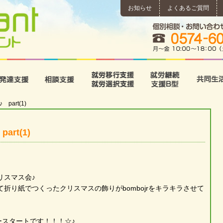
お知らせ
よくあるご質問
所
児童発達支援
相談支援
就労移行支援･就労選択支
就労継続
 part(1)
art(1)
リスマス会♪
折り紙でつくったクリスマスの飾りがbombojrをキラキラさせて
ィースタートです！！！☆♪