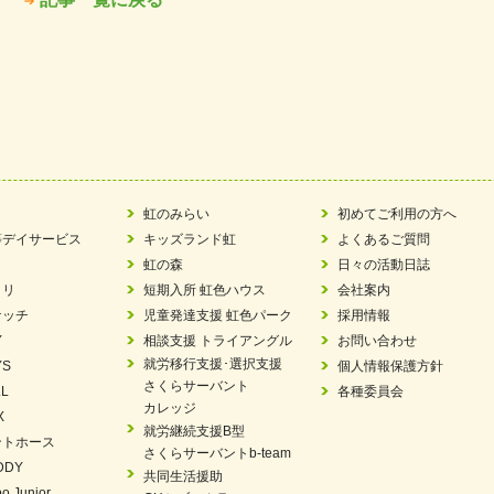
虹のみらい
初めてご利用の方へ
等デイサービス
キッズランド虹
よくあるご質問
虹の森
日々の活動日誌
ラリ
短期入所 虹色ハウス
会社案内
ケッチ
児童発達支援 虹色パーク
採用情報
Y
相談支援 トライアングル
お問い合わせ
就労移行支援･選択支援
YS
個人情報保護方針
さくらサーバント
L
各種委員会
カレッジ
X
就労継続支援B型
ントホース
さくらサーバントb-team
DDY
共同生活援助
o Junior