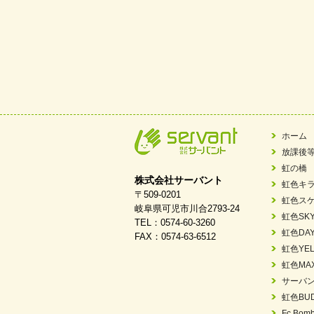
ホーム
放課後
虹の橋
株式会社サーバント
虹色キ
〒509-0201
虹色ス
岐阜県可児市川合2793-24
虹色SK
TEL：0574-60-3260
虹色DA
FAX：0574-63-6512
虹色YEL
虹色MA
サーバ
虹色BU
Fc Bomb