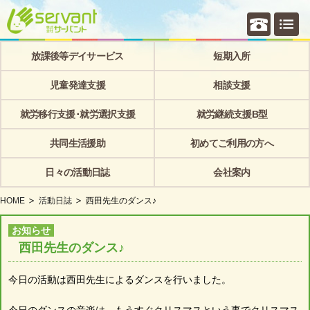
個別相
放課後等デイサービス
短期入所
児童発達支援
相談支援
就労移行支援･就労選択支援
就労継続支援B型
共同生活援助
初めてご利用の方へ
日々の活動日誌
会社案内
HOME
活動日誌
西田先生のダンス♪
お知らせ
西田先生のダンス♪
今日の活動は西田先生によるダンスを行いました。
今日のダンスの音楽は、もうすぐクリスマスという事でクリスマス