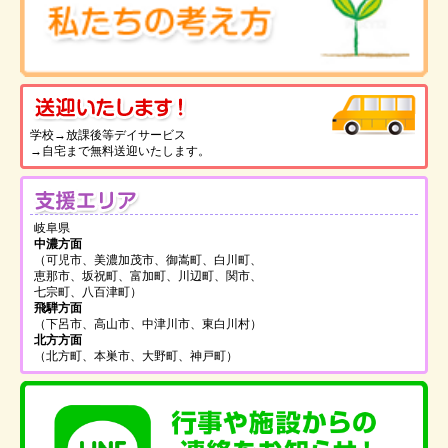
送
学校→放課後等デイサービス
→自宅まで無料送迎いたします。
支
岐阜県
中濃方面
（可児市、美濃加茂市、御嵩町、白川町、
恵那市、坂祝町、富加町、川辺町、関市、
七宗町、八百津町）
飛騨方面
（下呂市、高山市、中津川市、東白川村）
北方方面
（北方町、本巣市、大野町、神戸町）