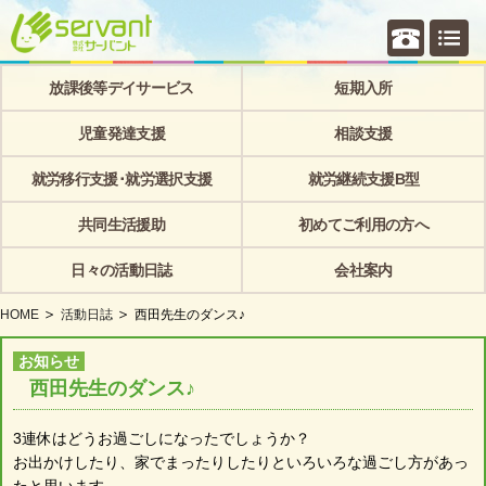
個別相
放課後等デイサービス
短期入所
児童発達支援
相談支援
就労移行支援･就労選択支援
就労継続支援B型
共同生活援助
初めてご利用の方へ
日々の活動日誌
会社案内
HOME
活動日誌
西田先生のダンス♪
お知らせ
西田先生のダンス♪
3連休はどうお過ごしになったでしょうか？
お出かけしたり、家でまったりしたりといろいろな過ごし方があっ
たと思います。