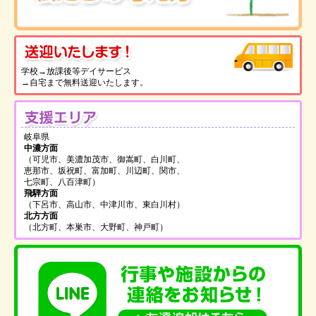
送
学校→放課後等デイサービス
→自宅まで無料送迎いたします。
支
岐阜県
中濃方面
（可児市、美濃加茂市、御嵩町、白川町、
恵那市、坂祝町、富加町、川辺町、関市、
七宗町、八百津町）
飛騨方面
（下呂市、高山市、中津川市、東白川村）
北方方面
（北方町、本巣市、大野町、神戸町）