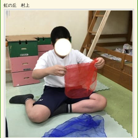
虹の丘 村上