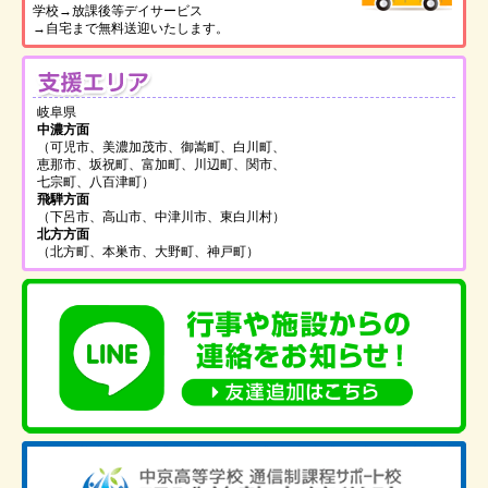
学校→放課後等デイサービス
→自宅まで無料送迎いたします。
支
岐阜県
中濃方面
（可児市、美濃加茂市、御嵩町、白川町、
恵那市、坂祝町、富加町、川辺町、関市、
七宗町、八百津町）
飛騨方面
（下呂市、高山市、中津川市、東白川村）
北方方面
（北方町、本巣市、大野町、神戸町）