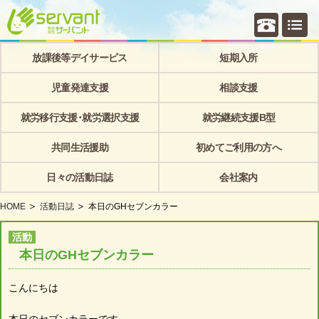
個別相
放課後等デイサービス
短期入所
児童発達支援
相談支援
就労移行支援･就労選択支援
就労継続支援B型
共同生活援助
初めてご利用の方へ
日々の活動日誌
会社案内
HOME
活動日誌
本日のGHセブンカラー
活動
本日のGHセブンカラー
こんにちは
本日のセブンカラーです。