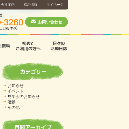
会社案内
採用情報
マイページ
個別相談・お問い合わせ
0574-60-3260
月～土 10:00 ~ 1
お問い合わせ
援
支援B型
共同生活援助
初めてご利用の方へ
日々の活動日誌
お知らせ
イベント
見学会のお知らせ
活動
その他