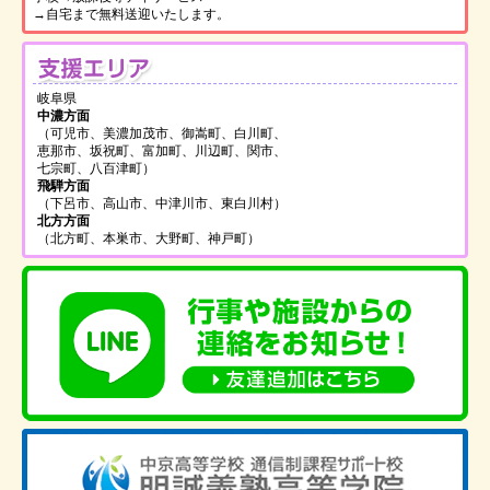
→自宅まで無料送迎いたします。
支
岐阜県
中濃方面
（可児市、美濃加茂市、御嵩町、白川町、
恵那市、坂祝町、富加町、川辺町、関市、
七宗町、八百津町）
飛騨方面
（下呂市、高山市、中津川市、東白川村）
北方方面
（北方町、本巣市、大野町、神戸町）