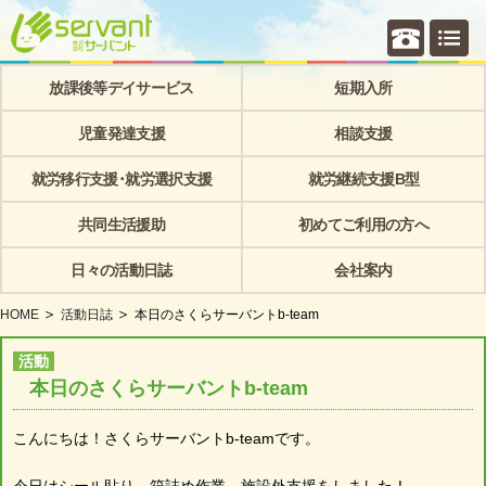
個別相
放課後等デイサービス
短期入所
児童発達支援
相談支援
就労移行支援･就労選択支援
就労継続支援B型
共同生活援助
初めてご利用の方へ
日々の活動日誌
会社案内
HOME
活動日誌
本日のさくらサーバントb-team
活動
本日のさくらサーバントb-team
こんにちは！さくらサーバントb-teamです。
今日はシール貼り、箱詰め作業、施設外支援をしました！