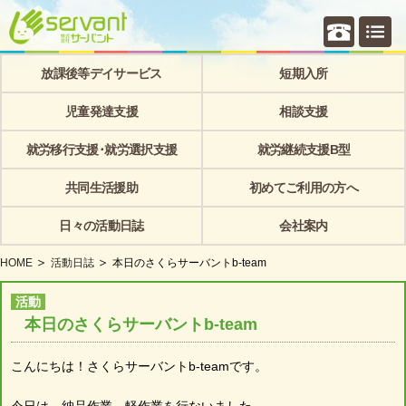
個別相
放課後等デイサービス
短期入所
児童発達支援
相談支援
就労移行支援･就労選択支援
就労継続支援B型
共同生活援助
初めてご利用の方へ
日々の活動日誌
会社案内
HOME
活動日誌
本日のさくらサーバントb-team
活動
本日のさくらサーバントb-team
こんにちは！さくらサーバントb-teamです。
今日は、納品作業、軽作業を行ないました。