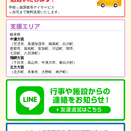
学校→放課後等デイサービス
→自宅まで無料送迎いたします。
支
岐阜県
中濃方面
（可児市、美濃加茂市、御嵩町、白川町、
恵那市、坂祝町、富加町、川辺町、関市、
七宗町、八百津町）
飛騨方面
（下呂市、高山市、中津川市、東白川村）
北方方面
（北方町、本巣市、大野町、神戸町）