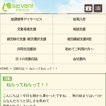
個別相
放課後等デイサービス
短期入所
児童発達支援
相談支援
就労移行支援･就労選択支援
就労継続支援B型
共同生活援助
初めてご利用の方へ
日々の活動日誌
会社案内
HOME
活動日誌
ねらってねらって！！
活動
ねらってねらって！！
こんにちは！今日も朝から暑かったですね、、秋の始まりはいつか
らなんだろうと涼しさを求めて
恋焦がれてしまいます、、。。