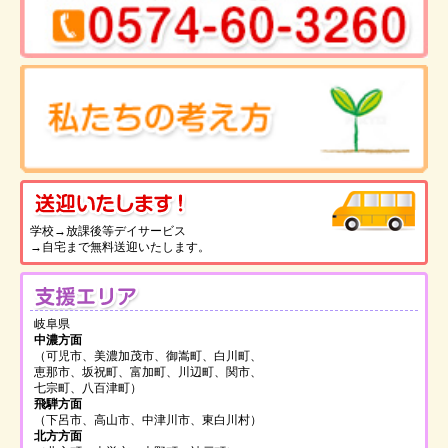
送
学校→放課後等デイサービス
→自宅まで無料送迎いたします。
支
岐阜県
中濃方面
（可児市、美濃加茂市、御嵩町、白川町、
恵那市、坂祝町、富加町、川辺町、関市、
七宗町、八百津町）
飛騨方面
（下呂市、高山市、中津川市、東白川村）
北方方面