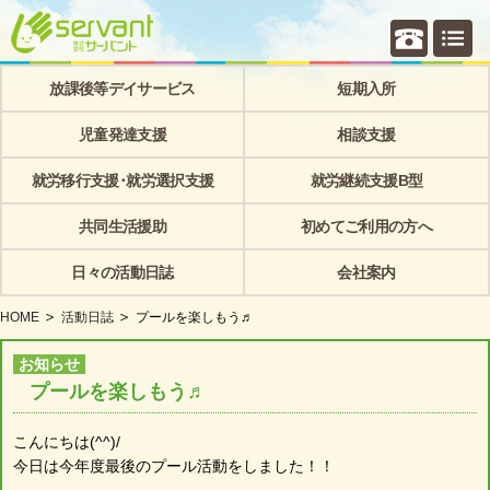
個別相
放課後等デイサービス
短期入所
児童発達支援
相談支援
就労移行支援･就労選択支援
就労継続支援B型
共同生活援助
初めてご利用の方へ
日々の活動日誌
会社案内
HOME
活動日誌
プールを楽しもう♬
お知らせ
プールを楽しもう♬
こんにちは(^^)/
今日は今年度最後のプール活動をしました！！