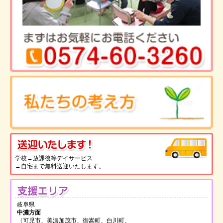
送
学校→放課後等デイサービス
→自宅まで無料送迎いたします。
支
岐阜県
中濃方面
（可児市、美濃加茂市、御嵩町、白川町、