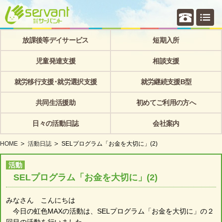
個別相
放課後等デイサービス
短期入所
児童発達支援
相談支援
就労移行支援･就労選択支援
就労継続支援B型
共同生活援助
初めてご利用の方へ
日々の活動日誌
会社案内
HOME
活動日誌
SELプログラム「お金を大切に」(2)
活動
SELプログラム「お金を大切に」(2)
みなさん こんにちは
今日の虹色MAXの活動は、SELプログラム「お金を大切に」の２
回目の活動を行いました。