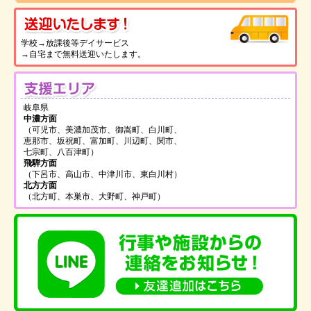
送
学校→放課後等デイサービス
→自宅まで無料送迎いたします。
支
岐阜県
中濃方面
（可児市、美濃加茂市、御嵩町、白川町、
恵那市、坂祝町、富加町、川辺町、関市、
七宗町、八百津町）
飛騨方面
（下呂市、高山市、中津川市、東白川村）
北方方面
（北方町、本巣市、大野町、神戸町）