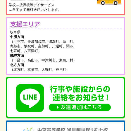
学校→放課後等デイサービス
→自宅まで無料送迎いたします。
支
岐阜県
中濃方面
（可児市、美濃加茂市、御嵩町、白川町、
恵那市、坂祝町、富加町、川辺町、関市、
七宗町、八百津町）
飛騨方面
（下呂市、高山市、中津川市、東白川村）
北方方面
（北方町、本巣市、大野町、神戸町）