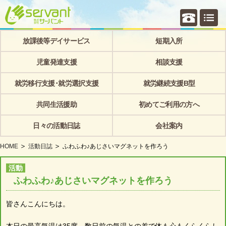
個別相
放課後等デイサービス
短期入所
児童発達支援
相談支援
就労移行支援･就労選択支援
就労継続支援B型
共同生活援助
初めてご利用の方へ
日々の活動日誌
会社案内
HOME
活動日誌
ふわふわ♪あじさいマグネットを作ろう
活動
ふわふわ♪あじさいマグネットを作ろう
皆さんこんにちは。
本日の最高気温は35度…数日前の気温との差で体も心もくらくらし