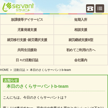
個別相
放課後等デイサービス
短期入所
児童発達支援
相談支援
就労移行支援･就労選択支援
就労継続支援B型
共同生活援助
初めてご利用の方へ
日々の活動日誌
会社案内
HOME
活動日誌
本日のさくらサーバントb-team
お知らせ
本日のさくらサーバントb-team
こんにちは。今日のさくらサーバントは？
雨ふりは嫌ですねー。室内での作業でも雨だとテンションは下がり