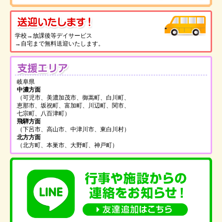
送
学校→放課後等デイサービス
→自宅まで無料送迎いたします。
支
岐阜県
中濃方面
（可児市、美濃加茂市、御嵩町、白川町、
恵那市、坂祝町、富加町、川辺町、関市、
七宗町、八百津町）
飛騨方面
（下呂市、高山市、中津川市、東白川村）
北方方面
（北方町、本巣市、大野町、神戸町）