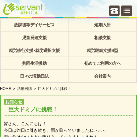
個別相
放課後等デイサービス
短期入所
児童発達支援
相談支援
就労移行支援･就労選択支援
就労継続支援B型
共同生活援助
初めてご利用の方へ
日々の活動日誌
会社案内
HOME
活動日誌
巨大ドミノに挑戦！
お知らせ
巨大ドミノに挑戦！
皆さん、こんにちは！
今日は昨日に引き続き、雨が降っていましたね＞︿＜
雨に負けないように張りきっていきましょうね！