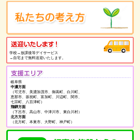
送
学校→放課後等デイサービス
→自宅まで無料送迎いたします。
支
岐阜県
中濃方面
（可児市、美濃加茂市、御嵩町、白川町、
恵那市、坂祝町、富加町、川辺町、関市、
七宗町、八百津町）
飛騨方面
（下呂市、高山市、中津川市、東白川村）
北方方面
（北方町、本巣市、大野町、神戸町）