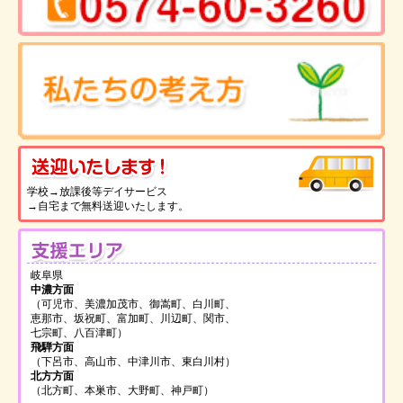
送
学校→放課後等デイサービス
→自宅まで無料送迎いたします。
支
岐阜県
中濃方面
（可児市、美濃加茂市、御嵩町、白川町、
恵那市、坂祝町、富加町、川辺町、関市、
七宗町、八百津町）
飛騨方面
（下呂市、高山市、中津川市、東白川村）
北方方面
（北方町、本巣市、大野町、神戸町）