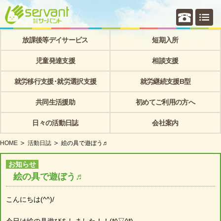
個別相
放課後等デイサービス
短期入所
児童発達支援
相談支援
就労移行支援･就労選択支援
就労継続支援B型
共同生活援助
初めてご利用の方へ
日々の活動日誌
会社案内
HOME
活動日誌
絵の具で遊ぼう♬
お知らせ
絵の具で遊ぼう♬
こんにちは(^^)/
今日は絵の具遊びをしました！！(*^▽^*)