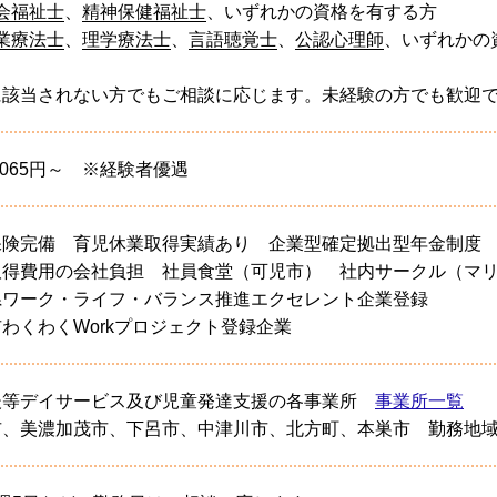
会福祉士
、
精神保健福祉士
、いずれかの資格を有する方
業療法士
、
理学療法士
、
言語聴覚士
、
公認心理師
、いずれかの
に該当されない方でもご相談に応じます。未経験の方でも歓迎
,065円～ ※経験者優遇
保険完備 育児休業取得実績あり 企業型確定拠出型年金制度
取得費用の会社負担 社員食堂（可児市） 社内サークル（マ
県ワーク・ライフ・バランス推進エクセレント企業登録
わくわくWorkプロジェクト登録企業
後等デイサービス及び児童発達支援の各事業所
事業所一覧
市、美濃加茂市、下呂市、中津川市、北方町、本巣市 勤務地