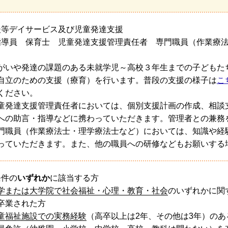
後等デイサービス及び児童発達支援
指導員 保育士 児童発達支援管理責任者 専門職員（作業療
がいや発達の課題のある未就学児～高校３年生までの子どもた
自立のための支援（療育）を行います。普段の支援の様子は
こ
ください。
童発達支援管理責任者においては、個別支援計画の作成、相談
への助言・指導などに携わっていただきます。管理者との兼務
門職員（作業療法士・理学療法士など）においては、知識や経
っていただきます。また、他の職員への研修などもお願いする
条件の
いずれか
に該当する方
学または大学院で社会福祉・心理・教育・社会
のいずれかに関
卒業された方
童福祉施設での実務経験
（高卒以上は2年、その他は3年）のあ