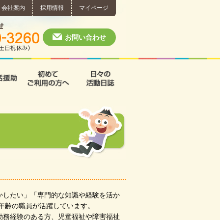
会社案内
採用情報
マイページ
個別相談・お問い合わせ
0574-60-3260
月～土 10:00 ~ 1
お問い合わせ
援
支援B型
共同生活援助
初めてご利用の方へ
日々の活動日誌
かしたい」「専門的な知識や経験を活か
い年齢の職員が活躍しています。
勤務経験のある方、児童福祉や障害福祉