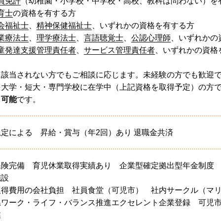
員免許
（幼稚園・小学校・中学校・高校、教科は問わない）を
育士
の資格を有する方
会福祉士
、
精神保健福祉士
、いずれかの資格を有する方
業療法士
、
理学療法士
、
言語聴覚士
、
公認心理師
、いずれかの
童発達支援管理責任者
、
サービス管理責任者
、いずれかの資格
に該当されない方でもご相談に応じます。未経験の方でも歓迎
、大学・短大・専門学校に在学中（上記資格を取得予定）の方で
も可能
です。
定による 昇給・賞与（年2回）あり 退職金共済
保険完備 育児休業取得実績あり 企業型確定拠出型年金制度
施設
取得費用の会社負担 社員食堂（可児市） 社内サークル（マ
県ワーク・ライフ・バランス推進エクセレント企業登録 可児市わ
業