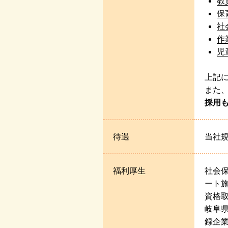
教
保
社
作
児
上記
また
採用
待遇
当社規
福利厚生
社会
ート
資格
岐阜
録企