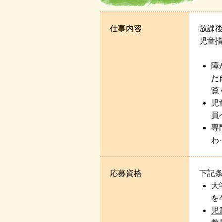
仕事内容
放課
児童
障
た
覧
児
員
専
わ
応募資格
下記
大
を
児