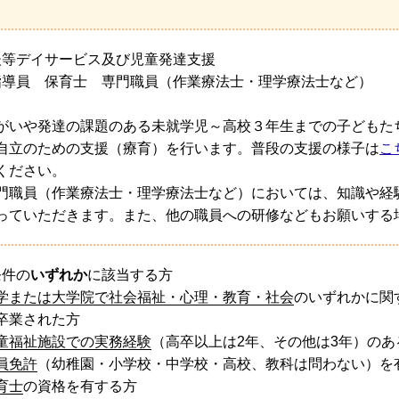
後等デイサービス及び児童発達支援
指導員 保育士 専門職員（作業療法士・理学療法士など）
がいや発達の課題のある未就学児～高校３年生までの子どもた
自立のための支援（療育）を行います。普段の支援の様子は
こ
ください。
門職員（作業療法士・理学療法士など）においては、知識や経
っていただきます。また、他の職員への研修などもお願いする
条件の
いずれか
に該当する方
学または大学院で社会福祉・心理・教育・社会
のいずれかに関
卒業された方
童福祉施設での実務経験
（高卒以上は2年、その他は3年）のあ
員免許
（幼稚園・小学校・中学校・高校、教科は問わない）を
育士
の資格を有する方