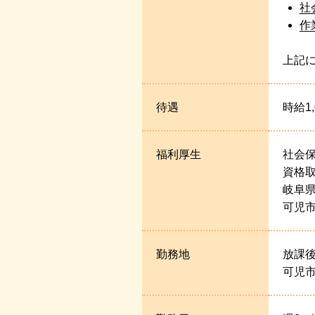
社
作
上記
待遇
時給1
福利厚生
社会
資格
岐阜
可児市
勤務地
放課
可児