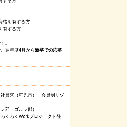
有する方
資格を有する方
を有する方
です。
、翌年度4月から
新卒での応募
 社員寮（可児市） 会員制リゾ
リン部・ゴルフ部）
くわくWorkプロジェクト登