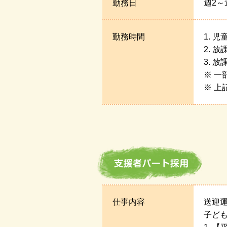
勤務日
週2～
勤務時間
1. 児
2. 
3. 
※ 一
※ 
仕事内容
送迎
子ど