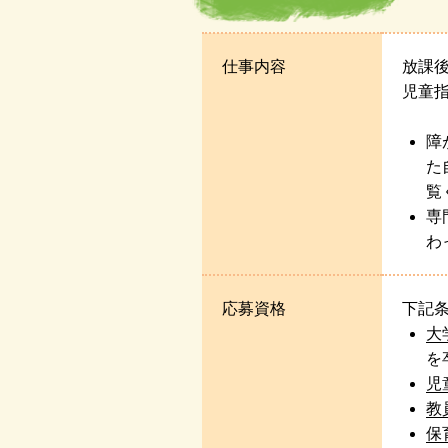
仕事内容
放課
児童
障
た
覧
専
わ
応募資格
下記
大
を
児
教
保