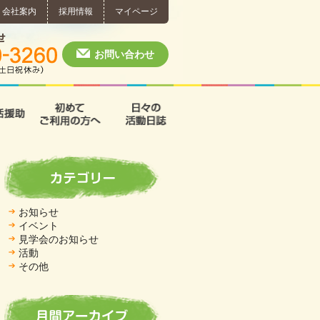
会社案内
採用情報
マイページ
個別相談・お問い合わせ
0574-60-3260
月～土 10:00 ~ 1
お問い合わせ
援
支援B型
共同生活援助
初めてご利用の方へ
日々の活動日誌
お知らせ
イベント
見学会のお知らせ
活動
その他