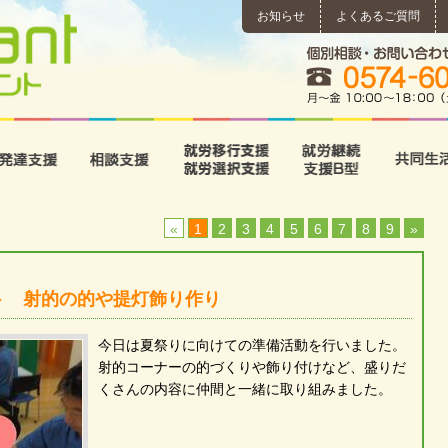
お知らせ
よくあるご質問
所
児童発達支援
相談支援
就労移行支援･就労選択支
就労継続
«
1
2
3
4
5
6
7
8
9
»
ト 射的の的や提灯飾り作り
今日は夏祭りに向けての準備活動を行いました。
射的コーナーの的づくりや飾り付けなど、盛りだ
くさんの内容に仲間と一緒に取り組みました。