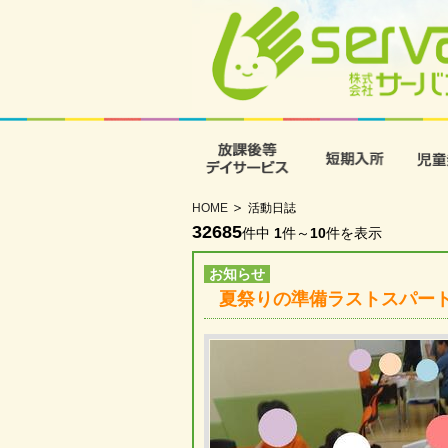
放課後等デイサービス
短期入
HOME
活動日誌
32685
件中
1
件～
10
件を表示
お知らせ
夏祭りの準備ラストスパー