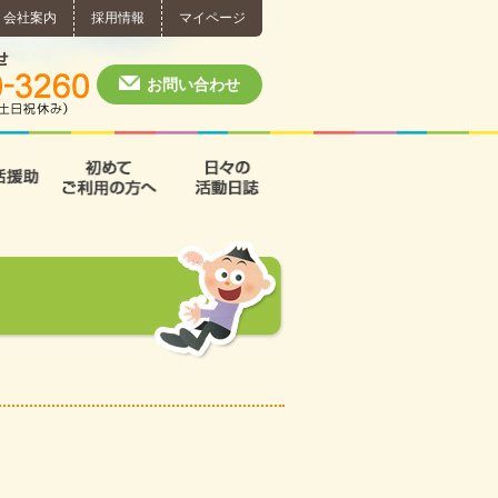
会社案内
採用情報
マイページ
個別相談・お問い合わせ
0574-60-3260
月～土 10:00 ~ 1
お問い合わせ
援
支援B型
共同生活援助
初めてご利用の方へ
日々の活動日誌