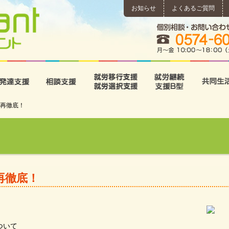
お知らせ
よくあるご質問
所
児童発達支援
相談支援
就労移行支援･就労選択支
就労継続
再徹底！
再徹底！
ついて