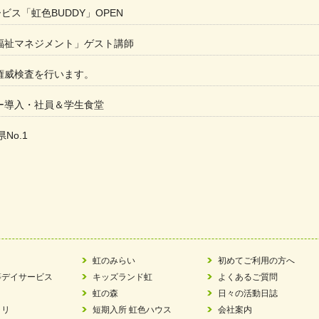
ービス「虹色BUDDY」OPEN
福祉マネジメント」ゲスト講師
権威検査を行います。
ー導入・社員＆学生食堂
県No.1
た
ラもっとガーデン」に出展しました
ツ賞「FC Bombonera」
い方改革」優良事例集に掲載されました
虹のみらい
初めてご利用の方へ
等デイサービス
キッズランド虹
よくあるご質問
ア 稼働中 ～体験募集しています。
虹の森
日々の活動日誌
ラリ
短期入所 虹色ハウス
会社案内
 「斉藤まさゆき」