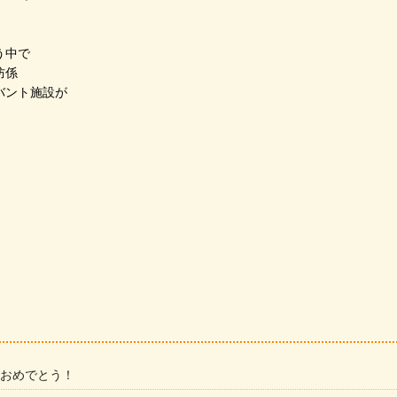
う中で
防係
バント施設が
 おめでとう！