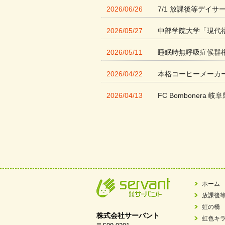
2026/06/26
7/1 放課後等デイサ
2026/05/27
中部学院大学「現代
2026/05/11
睡眠時無呼吸症候群
2026/04/22
本格コーヒーメーカ
2026/04/13
FC Bombonera 岐阜
2026/04/01
入社式を開催しまし
2026/03/21
ぎふWRG「キラキ
2026/03/03
令和7年度 岐阜県スポー
2026/02/06
岐阜県「働いてもら
ホーム
放課後
2025/11/11
FC ボンボ ジュニ
虹の橋
株式会社サーバント
虹色キ
2025/06/10
未来会議 in 可児市