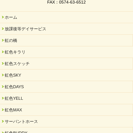
FAX：0574-63-6512
岐阜県「働いてもらい方改革」優良事例集に掲載されました
2025/11/11
ホーム
FC ボンボ ジュニア 稼働中 ～体験募集しています。
放課後等デイサービス
2025/06/10
未来会議 in 可児市 「斉藤まさゆき」
虹の橋
2025/05/07
虹色キラリ
2025年6月中旬 OPEN 放課後等デイサービス「Fc Bombo
Junior」
虹色スケッチ
2025/03/01
虹色SKY
餅つき大会を開催しました
2025/01/31
虹色DAYS
「可児の企業魅力発見フェア」に出展しました
虹色YELL
2024/11/06
就労継続支援B型「エコボール」事業を始めました
虹色MAX
2024/09/10
サーバントホース
スヌーズレンルームを設置しました・可茂自悠学舎
虹色BUDDY