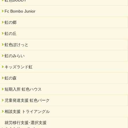
2024/08/26
「ぎふSDGs推進パートナー登録制度」シルバーパートナーに登
Fc Bombo Junior
録されました。
虹の郷
2024/08/01
夏休み学習支援・可茂自悠学舎
虹の丘
2024/07/03
虹色ぽけっと
中部学院大学「現代福祉マネジメント」ゲスト講師
虹のみらい
2024/04/17
SDGs発表会・研修会
キッズランド虹
2024/04/05
中学生向けのフリースクール「可茂自悠学舎」開設
虹の森
2024/04/01
短期入所 虹色ハウス
サーバント設立10周年記念【 福祉・医療・教育の連携講演会 】
を開催しました。
児童発達支援 虹色パーク
2024/02/20
相談支援 トライアングル
サーバント設立10周年記念【 福祉・医療・教育の連携講演会 】
就労移行支援･選択支援
2024/02/02