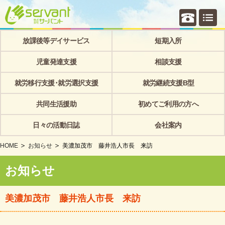
個別相
放課後等デイサービス
短期入所
児童発達支援
相談支援
就労移行支援･就労選択支援
就労継続支援B型
共同生活援助
初めてご利用の方へ
日々の活動日誌
会社案内
HOME
お知らせ
美濃加茂市 藤井浩人市長 来訪
お知らせ
美濃加茂市 藤井浩人市長 来訪