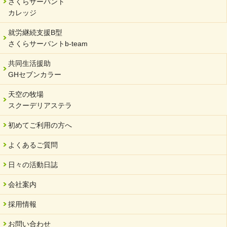
さくらサーバント
岐阜県 ワーク・ライフ・バランス推進エクセレント企業認定
カレッジ
2024/01/15
就労継続支援B型
令和6年能登半島地震被災者支援において
さくらサーバントb-team
2023/12/29
年末年始のお知らせ
共同生活援助
GHセブンカラー
2023/12/18
北方支店・保護者交流会「収穫祭」
天空の牧場
スクーデリアステラ
2023/11/08
オンラインショップを開設しました
初めてご利用の方へ
2023/10/20
よくあるご質問
「可児の企業魅力発見フェア」に出展しました
2023/10/17
日々の活動日誌
馬糞堆肥「馬の力」販売開始
会社案内
2023/08/18
クラウドファンディングのご案内
採用情報
2023/02/22
お問い合わせ