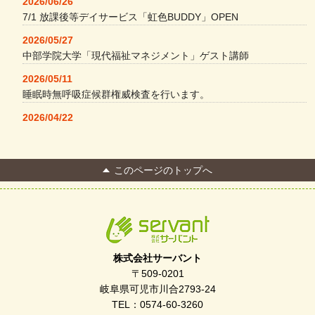
2026/06/26
7/1 放課後等デイサービス「虹色BUDDY」OPEN
2026/05/27
中部学院大学「現代福祉マネジメント」ゲスト講師
2026/05/11
睡眠時無呼吸症候群権威検査を行います。
2026/04/22
本格コーヒーメーカー導入・社員＆学生食堂
2026/04/13
このページのトップへ
FC Bombonera 岐阜県No.1
2026/04/01
入社式を開催しました
2026/03/21
ぎふWRG「キラキラもっとガーデン」に出展しました
株式会社サーバント
2026/03/03
〒509-0201
令和7年度 岐阜県スポーツ賞「FC Bombonera」
岐阜県可児市川合2793-24
TEL：0574-60-3260
2026/02/06