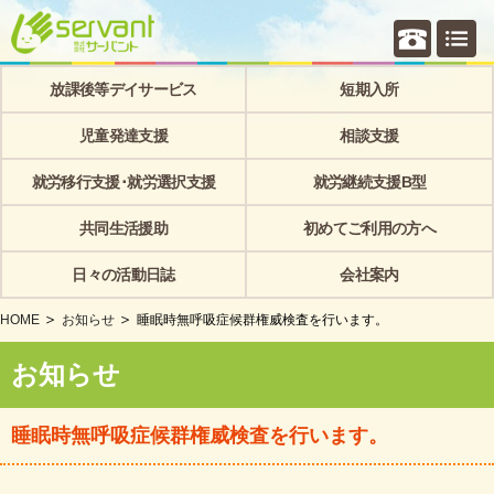
個別相
放課後等デイサービス
短期入所
児童発達支援
相談支援
就労移行支援･就労選択支援
就労継続支援B型
共同生活援助
初めてご利用の方へ
日々の活動日誌
会社案内
HOME
お知らせ
睡眠時無呼吸症候群権威検査を行います。
お知らせ
睡眠時無呼吸症候群権威検査を行います。