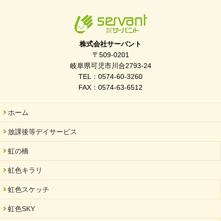
入社式を開催しました
2026/03/21
ぎふWRG「キラキラもっとガーデン」に出展しました
株式会社サーバント
2026/03/03
〒509-0201
令和7年度 岐阜県スポーツ賞「FC Bombonera」
岐阜県可児市川合2793-24
TEL：0574-60-3260
2026/02/06
FAX：0574-63-6512
岐阜県「働いてもらい方改革」優良事例集に掲載されました
2025/11/11
ホーム
FC ボンボ ジュニア 稼働中 ～体験募集しています。
放課後等デイサービス
2025/06/10
未来会議 in 可児市 「斉藤まさゆき」
虹の橋
2025/05/07
虹色キラリ
2025年6月中旬 OPEN 放課後等デイサービス「Fc Bombo
Junior」
虹色スケッチ
2025/03/01
虹色SKY
餅つき大会を開催しました