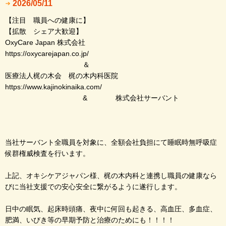
2026/05/11
【注目 職員への健康に】
【拡散 シェア大歓迎】
OxyCare Japan 株式会社
https://oxycarejapan.co.jp/
＆
医療法人梶の木会 梶の木内科医院
https://www.kajinokinaika.com/
& 株式会社サーバント
当社サーバント全職員を対象に、全額会社負担にて睡眠時無呼吸症
候群権威検査を行います。
上記、オキシケアジャパン様、梶の木内科と連携し職員の健康なら
びに当社支援での安心安全に繋がるように遂行します。
日中の眠気、起床時頭痛、夜中に何回も起きる、高血圧、多血症、
肥満、いびき等の早期予防と治療のためにも！！！！