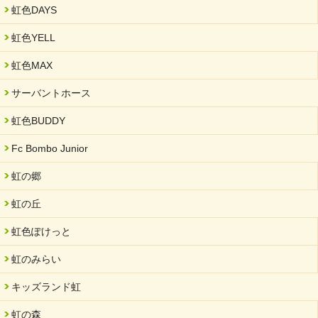
2025/01/31
虹色DAYS
「可児の企業魅力発見フェア」に出展しました
虹色YELL
2024/11/06
就労継続支援B型「エコボール」事業を始めました
虹色MAX
2024/09/10
サーバントホース
スヌーズレンルームを設置しました・可茂自悠学舎
虹色BUDDY
2024/08/26
「ぎふSDGs推進パートナー登録制度」シルバーパートナーに登
Fc Bombo Junior
録されました。
虹の郷
2024/08/01
夏休み学習支援・可茂自悠学舎
虹の丘
2024/07/03
虹色ぽけっと
中部学院大学「現代福祉マネジメント」ゲスト講師
虹のみらい
2024/04/17
SDGs発表会・研修会
キッズランド虹
2024/04/05
中学生向けのフリースクール「可茂自悠学舎」開設
虹の森