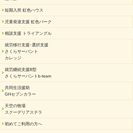
2024/04/01
短期入所 虹色ハウス
サーバント設立10周年記念【 福祉・医療・教育の連携講演会 】
を開催しました。
児童発達支援 虹色パーク
2024/02/20
相談支援 トライアングル
サーバント設立10周年記念【 福祉・医療・教育の連携講演会 】
就労移行支援･選択支援
2024/02/02
さくらサーバント
岐阜県 ワーク・ライフ・バランス推進エクセレント企業認定
カレッジ
2024/01/15
就労継続支援B型
令和6年能登半島地震被災者支援において
さくらサーバントb-team
2023/12/29
年末年始のお知らせ
共同生活援助
GHセブンカラー
2023/12/18
北方支店・保護者交流会「収穫祭」
天空の牧場
スクーデリアステラ
2023/11/08
オンラインショップを開設しました
初めてご利用の方へ
2023/10/20