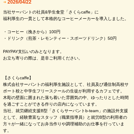
2026/04/22
当社サーバントの社員&学生食堂「さくらcaffe」に
福利厚生の一貫として本格的なコーヒーメーカーを導入しました。
・コーヒー（挽きから）100円
・ドリンク（煎茶・レモンティー・スポーツドリンク）50円
PAYPAY支払いのみとなります。
お立ち寄りの際は、是非ご利用ください。
【さくらcaffe】
株式会社サーバントの福利厚生施設として、社員及び通信制高校サ
ポート校と中学生フリースクールの生徒が利用するカフェです。
木彫の壁面に囲まれた落ち着いた雰囲気の中、ゆったりとした時間
を過ごすことができる作りの店内になっています。
当社、就労継続支援B型「さくらサーバントb-team」の施設外支援
として、経験豊富なスタッフ（職業指導員）と就労B型の利用者の
方々が一緒になってお弁当作りや調理補助のお仕事を行っていま
す。