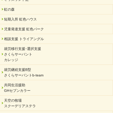
2024/04/05
中学生向けのフリースクール「可茂自悠学舎」開設
虹の森
2024/04/01
短期入所 虹色ハウス
サーバント設立10周年記念【 福祉・医療・教育の連携講演会 】
を開催しました。
児童発達支援 虹色パーク
2024/02/20
相談支援 トライアングル
サーバント設立10周年記念【 福祉・医療・教育の連携講演会 】
就労移行支援･選択支援
2024/02/02
さくらサーバント
岐阜県 ワーク・ライフ・バランス推進エクセレント企業認定
カレッジ
2024/01/15
就労継続支援B型
令和6年能登半島地震被災者支援において
さくらサーバントb-team
2023/12/29
年末年始のお知らせ
共同生活援助
GHセブンカラー
2023/12/18
北方支店・保護者交流会「収穫祭」
天空の牧場
スクーデリアステラ
2023/11/08
オンラインショップを開設しました