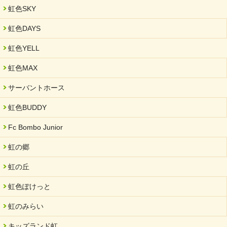
2025/03/01
虹色SKY
餅つき大会を開催しました
2025/01/31
虹色DAYS
「可児の企業魅力発見フェア」に出展しました
虹色YELL
2024/11/06
就労継続支援B型「エコボール」事業を始めました
虹色MAX
2024/09/10
サーバントホース
スヌーズレンルームを設置しました・可茂自悠学舎
虹色BUDDY
2024/08/26
「ぎふSDGs推進パートナー登録制度」シルバーパートナーに登
Fc Bombo Junior
録されました。
虹の郷
2024/08/01
夏休み学習支援・可茂自悠学舎
虹の丘
2024/07/03
虹色ぽけっと
中部学院大学「現代福祉マネジメント」ゲスト講師
虹のみらい
2024/04/17
SDGs発表会・研修会
キッズランド虹