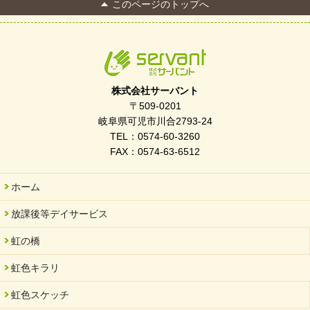
このページのトップへ
FC Bombonera 岐阜県No.1
2026/04/01
入社式を開催しました
2026/03/21
ぎふWRG「キラキラもっとガーデン」に出展しました
株式会社サーバント
2026/03/03
〒509-0201
令和7年度 岐阜県スポーツ賞「FC Bombonera」
岐阜県可児市川合2793-24
TEL：0574-60-3260
2026/02/06
FAX：0574-63-6512
岐阜県「働いてもらい方改革」優良事例集に掲載されました
2025/11/11
ホーム
FC ボンボ ジュニア 稼働中 ～体験募集しています。
放課後等デイサービス
2025/06/10
未来会議 in 可児市 「斉藤まさゆき」
虹の橋
2025/05/07
虹色キラリ
2025年6月中旬 OPEN 放課後等デイサービス「Fc Bombo
Junior」
虹色スケッチ