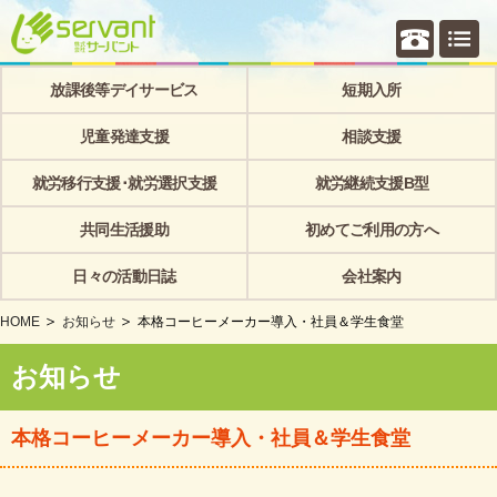
個別相
放課後等デイサービス
短期入所
児童発達支援
相談支援
就労移行支援･就労選択支援
就労継続支援B型
共同生活援助
初めてご利用の方へ
日々の活動日誌
会社案内
HOME
お知らせ
本格コーヒーメーカー導入・社員＆学生食堂
お知らせ
本格コーヒーメーカー導入・社員＆学生食堂