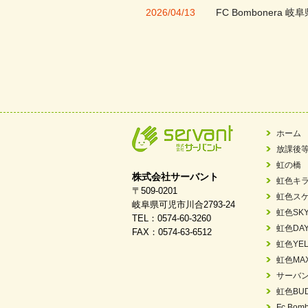
2026/04/13
FC Bombonera 岐阜
2026/04/01
入社式を開催しまし
2026/03/21
ぎふWRG「キラキ
2026/03/03
令和7年度 岐阜県スポー
2026/02/06
岐阜県「働いてもら
ホーム
放課後
2025/11/11
FC ボンボ ジュニ
虹の橋
株式会社サーバント
虹色キ
2025/06/10
未来会議 in 可児市
〒509-0201
虹色ス
岐阜県可児市川合2793-24
虹色SK
TEL：0574-60-3260
2025/05/07
2025年6月中旬 OPE
虹色DA
FAX：0574-63-6512
虹色YEL
2025/03/01
餅つき大会を開催し
虹色MA
サーバ
2025/01/31
「可児の企業魅力発
虹色BU
2024/11/06
就労継続支援B型「
Fc Bomb