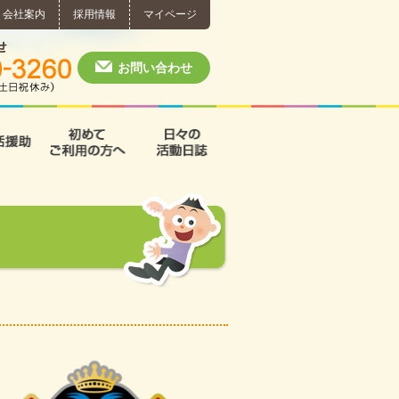
会社案内
採用情報
マイページ
個別相談・お問い合わせ
0574-60-3260
月～土 10:00 ~ 1
お問い合わせ
援
支援B型
共同生活援助
初めてご利用の方へ
日々の活動日誌