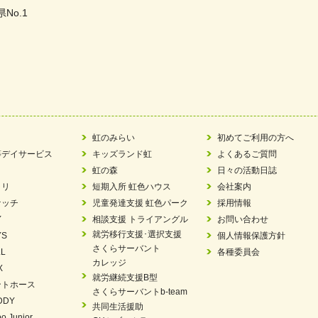
県No.1
た
ラもっとガーデン」に出展しました
ツ賞「FC Bombonera」
い方改革」優良事例集に掲載されました
虹のみらい
初めてご利用の方へ
等デイサービス
キッズランド虹
よくあるご質問
ア 稼働中 ～体験募集しています。
虹の森
日々の活動日誌
ラリ
短期入所 虹色ハウス
会社案内
 「斉藤まさゆき」
ケッチ
児童発達支援 虹色パーク
採用情報
Y
相談支援 トライアングル
お問い合わせ
N 放課後等デイサービス「Fc Bombo Junior」
就労移行支援･選択支援
YS
個人情報保護方針
さくらサーバント
L
各種委員会
ました
カレッジ
X
就労継続支援B型
ントホース
見フェア」に出展しました
さくらサーバントb-team
DDY
共同生活援助
エコボール」事業を始めました
o Junior