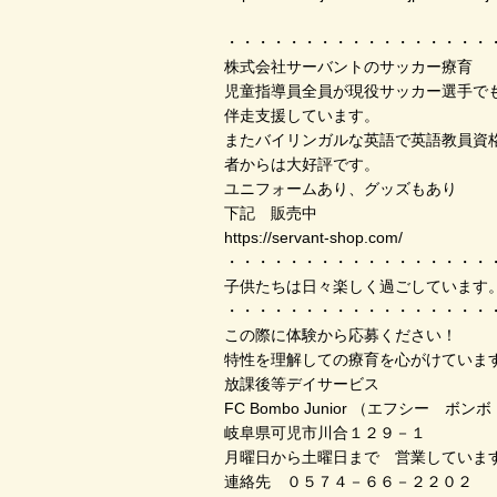
・・・・・・・・・・・・・・・・・
株式会社サーバントのサッカー療育
児童指導員全員が現役サッカー選手で
伴走支援しています。
またバイリンガルな英語で英語教員資
者からは大好評です。
ユニフォームあり、グッズもあり
下記 販売中
https://servant-shop.com/
・・・・・・・・・・・・・・・・・
子供たちは日々楽しく過ごしています
・・・・・・・・・・・・・・・・・
この際に体験から応募ください！
特性を理解しての療育を心がけていま
放課後等デイサービス
FC Bombo Junior （エフシー ボ
岐阜県可児市川合１２９－１
月曜日から土曜日まで 営業していま
連絡先 ０５７４－６６－２２０２