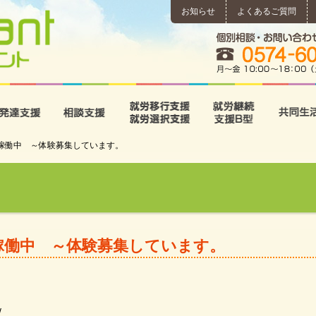
お知らせ
よくあるご質問
所
児童発達支援
相談支援
就労移行支援･就労選択支
就労継続
 稼働中 ～体験募集しています。
稼働中 ～体験募集しています。
/